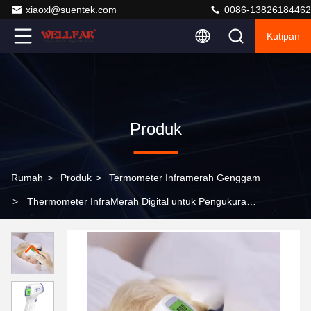
xiaoxl@suentek.com
0086-13826184462
Kutipan
Produk
Rumah
>
Produk
>
Termometer Inframerah Genggam
>
Thermometer InfraMerah Digital untuk Pengukuran
Suhu yang Tepat