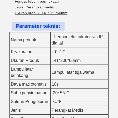
Fungsi: tubuh, permukaan
Jenis: Perangkat medis
Ukuran produk: 141*200*60mm
Parameter teknis:
Thermometer inframerah IR
Nama produk
digital
Keakuratan
± 0,2°C
Ukuran Produk
141*200*60mm
Lampu latar
Lampu latar tiga warna
belakang
Daya mati otomatis
10s
Suhu penyimpanan
-20~55°C
Satuan Pengukuran
°C/°F
Jenis
Perangkat Medis