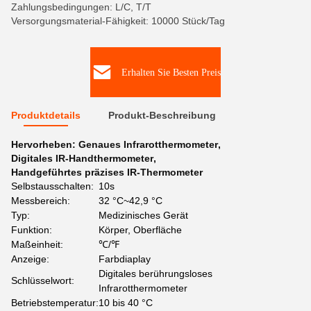
Zahlungsbedingungen: L/C, T/T
Versorgungsmaterial-Fähigkeit: 10000 Stück/Tag
Erhalten Sie Besten Preis
Produktdetails
Produkt-Beschreibung
Hervorheben:
Genaues Infrarotthermometer
,
Digitales IR-Handthermometer
,
Handgeführtes präzises IR-Thermometer
Selbstausschalten:
10s
Messbereich:
32 °C~42,9 °C
Typ:
Medizinisches Gerät
Funktion:
Körper, Oberfläche
Maßeinheit:
℃/℉
Anzeige:
Farbdiaplay
Digitales berührungsloses
Schlüsselwort:
Infrarotthermometer
Betriebstemperatur:
10 bis 40 °C