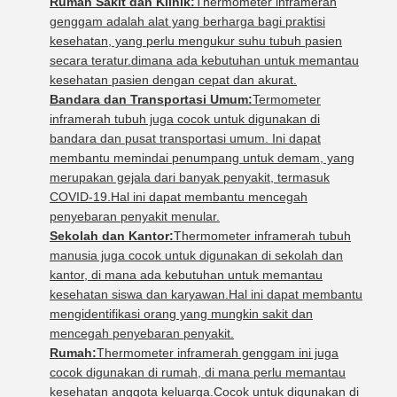
Rumah Sakit dan Klinik:
Thermometer inframerah
genggam adalah alat yang berharga bagi praktisi
kesehatan, yang perlu mengukur suhu tubuh pasien
secara teratur.dimana ada kebutuhan untuk memantau
kesehatan pasien dengan cepat dan akurat.
Bandara dan Transportasi Umum:
Termometer
inframerah tubuh juga cocok untuk digunakan di
bandara dan pusat transportasi umum. Ini dapat
membantu memindai penumpang untuk demam, yang
merupakan gejala dari banyak penyakit, termasuk
COVID-19.Hal ini dapat membantu mencegah
penyebaran penyakit menular.
Sekolah dan Kantor:
Thermometer inframerah tubuh
manusia juga cocok untuk digunakan di sekolah dan
kantor, di mana ada kebutuhan untuk memantau
kesehatan siswa dan karyawan.Hal ini dapat membantu
mengidentifikasi orang yang mungkin sakit dan
mencegah penyebaran penyakit.
Rumah:
Thermometer inframerah genggam ini juga
cocok digunakan di rumah, di mana perlu memantau
kesehatan anggota keluarga.Cocok untuk digunakan di