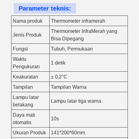
Parameter teknis:
Nama produk
Thermometer inframerah
Thermometer InfraMerah yang
Jenis Produk
Bisa Dipegang
Fungsi
Tubuh, Permukaan
Waktu
1 detik
Pengukuran
Keakuratan
± 0,2°C
Tampilan
Tampilan Warna
Lampu latar
Lampu latar tiga warna
belakang
Daya mati
10s
otomatis
Ukuran Produk
141*200*60mm