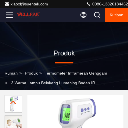
xiaoxl@suentek.com
0086-13826184462
Kutipan
Produk
Rumah
>
Produk
>
Termometer Inframerah Genggam
>
3 Warna Lampu Belakang Lumahing Badan IR
Infrared Thermometer -20~55\U00b0C Penyimpanan