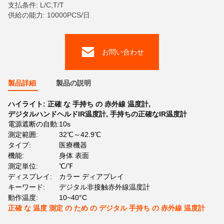
支払条件: L/C,T/T
供給の能力: 10000PCS/日
お問い合わせ
製品詳細
製品の説明
ハイライト:
正確 な 手持ち の 赤外線 温度計
,
デジタルハンドヘルドIR温度計
,
手持ちの正確なIR温度計
電源遮断の自動:
10s
測定範囲:
32℃～42.9℃
タイプ:
医療機器
機能:
身体 表面
測定単位:
℃/℉
ディスプレイ:
カラー ディアプレイ
キーワード:
デジタル非接触赤外線温度計
動作温度:
10~40°C
正確 な 温度 測定 の ため の デジタル 手持ち の 赤外線 温度計