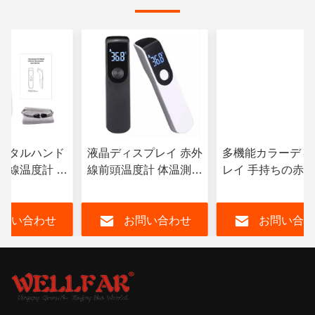
ジタルハンド
液晶ディスプレイ 赤外
多機能カラーディ
外線温度計 色
線前頭温度計 体温測定
レイ 手持ちの赤
プレイと接触
用
度計 体と表面
問い合わせ
お問い合わせ
お問い合わ