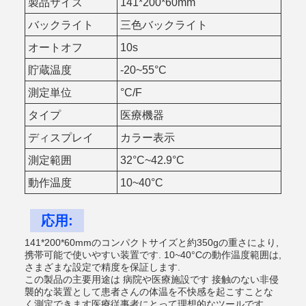
製品サイズ
141*200*60mm
バックライト
三色バックライト
オートオフ
10s
貯蔵温度
-20~55°C
測定単位
°C/F
タイプ
医療機器
ディスプレイ
カラー表示
測定範囲
32°C~42.9°C
動作温度
10~40°C
応用:
141*200*60mmのコンパクトサイズと約350gの重さにより,
携帯可能で使いやすい装置です. 10~40°Cの動作温度範囲は,
さまざまな設定で精度を保証します.
この製品の主要用途は 病院や医療施設です 接触のない非侵
襲的な装置として患者さんの体温を不快感を起こすことな
く測定できます医療従事者にとって理想的なツールです