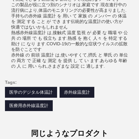
この製品が役に立つ別のシナリオは,家庭です.現在進行中の
流行病により,体温のモニタリングの必要性が高まりました.
手持ちの赤外線 温度計 を 用い て 家族 の メンバー の 体温
を 測定 する こと が でき ます伝統的な温度計の使い方が
快適ではないかもしれません
熱感赤外線温度計 は,接触式 温度 監視 が 必要 な 職場 や 公
共 の 場所 で も 役立ち ます.熱感 を 抱く 人々 を 特定 する
助け に なり ます.COVID-19の一般的な症状ウイルスの拡散
を防ぐことです
赤外線 の 前頭 温度計 は,使いやすくて,摂氏 と 華氏 の 単位
の 両方 で 正確 な 測定 を 提供 し て い ます.あらゆる 年齢
の 人 に 用い られ,さまざまな 設定 に 適します.
Tags:
医学のデジタル体温計
赤外線温度計
医療用赤外線温度計
同じようなプロダクト