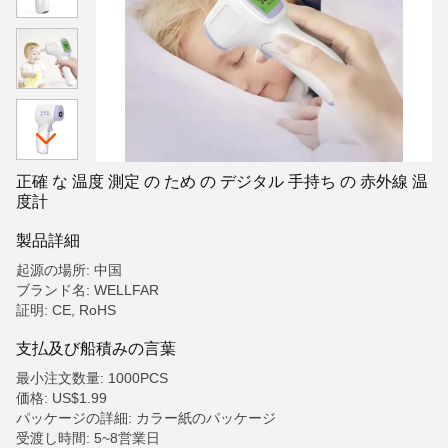
正確 な 温度 測定 の ため の デジタル 手持ち の 赤外線 温
度計
製品詳細
起源の場所: 中国
ブランド名: WELLFAR
証明: CE, RoHS
支払及び船積みの言葉
最小注文数量: 1000PCS
価格: US$1.99
パッケージの詳細: カラー紙のパッケージ
受渡し時間: 5~8営業日