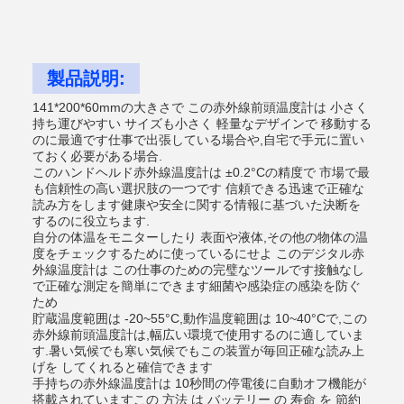
製品説明:
141*200*60mmの大きさで この赤外線前頭温度計は 小さく
持ち運びやすい サイズも小さく 軽量なデザインで 移動する
のに最適です仕事で出張している場合や,自宅で手元に置い
ておく必要がある場合.
このハンドヘルド赤外線温度計は ±0.2°Cの精度で 市場で最
も信頼性の高い選択肢の一つです 信頼できる迅速で正確な
読み方をします健康や安全に関する情報に基づいた決断を
するのに役立ちます.
自分の体温をモニターしたり 表面や液体,その他の物体の温
度をチェックするために使っているにせよ このデジタル赤
外線温度計は この仕事のための完璧なツールです接触なし
で正確な測定を簡単にできます細菌や感染症の感染を防ぐ
ため
貯蔵温度範囲は -20~55°C,動作温度範囲は 10~40°Cで,この
赤外線前頭温度計は,幅広い環境で使用するのに適していま
す.暑い気候でも寒い気候でもこの装置が毎回正確な読み上
げを してくれると確信できます
手持ちの赤外線温度計は 10秒間の停電後に自動オフ機能が
搭載されていますこの 方法 は バッテリー の 寿命 を 節約