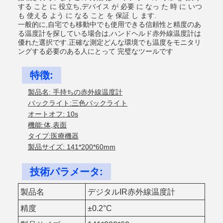
する こと に 役立ち,デバイス が 必要 に なっ た 時 に いつ
も 使える よう に なる こと を 保証 し ます.
一般的に,自宅でも移動中でも使用できる信頼性と精度のあ
る温度計を探している場合は,ハンドヘルド赤外線温度計は
優れた選択です.正確な測定どんな環境でも温度をモニタリ
ングする必要のある人にとって 完璧なツールです
特徴:
製品名: 手持ちの赤外線温度計
バックライト:三色バックライト
オートオフ: 10s
機能:体,表面
タイプ:医療機器
製品サイズ: 141*200*60mm
技術パラメータ:
製品名
デジタルIR赤外線温度計
精度
±0.2°C