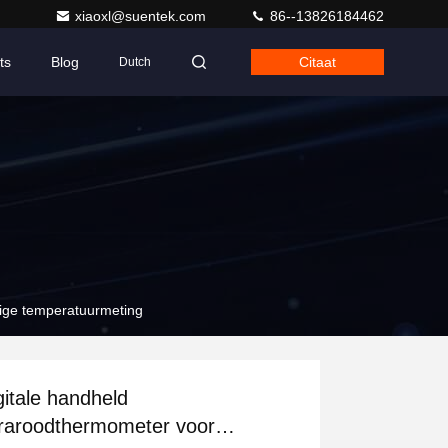
xiaoxl@suentek.com
86--13826184462
ts
Blog
Citaat
Dutch
rige temperatuurmeting
gitale handheld
fraroodthermometer voor