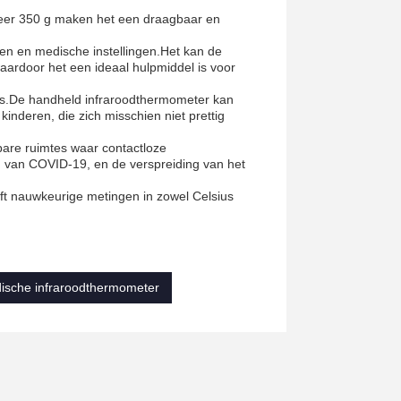
eer 350 g maken het een draagbaar en
zen en medische instellingen.Het kan de
ardoor het een ideaal hulpmiddel is voor
dens.De handheld infraroodthermometer kan
inderen, die zich misschien niet prettig
bare ruimtes waar contactloze
 van COVID-19, en de verspreiding van het
ft nauwkeurige metingen in zowel Celsius
ische infraroodthermometer