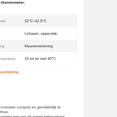
R-thermometer
,
eik:
32°C~42.9°C
Lichaam, oppervlak.
ing:
Kleurenvertoning
peratuur:
10 tot en met 40°C
tuurmeting
rmometer compact en gemakkelijk te
thuis.
rmometer een van de meest betrouwbare