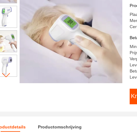
na
Pro
Pla
Me
Cer
Bet
Min
Pri
Ver
Lev
Bet
Lev
Kr
oductdetails
Productomschrijving