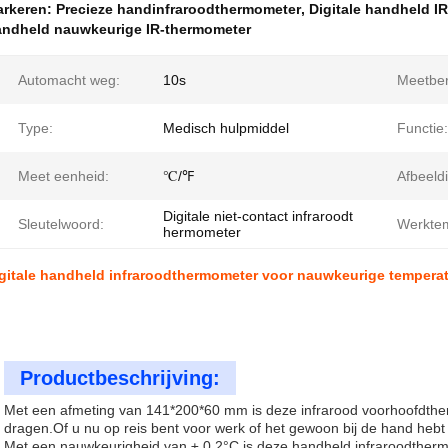
rkeren:
Precieze handinfraroodthermometer
,
Digitale handheld I
ndheld nauwkeurige IR-thermometer
Automacht weg:
10s
Meetber
Type:
Medisch hulpmiddel
Functie:
Meet eenheid:
℃/℉
Afbeeld
Digitale niet-contact infraroodt
Sleutelwoord:
Werktem
hermometer
gitale handheld infraroodthermometer voor nauwkeurige tempera
Productbeschrijving:
Met een afmeting van 141*200*60 mm is deze infrarood voorhoofdthe
dragen.Of u nu op reis bent voor werk of het gewoon bij de hand hebt 
Met een nauwkeurigheid van ± 0,2°C is deze handheld infraroodthe