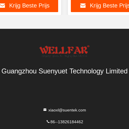
Krijg Beste Prijs
Krijg Beste Prij
Guangzhou Suenyuet Technology Limited
xiaoxl@suentek.com
86--13826184462