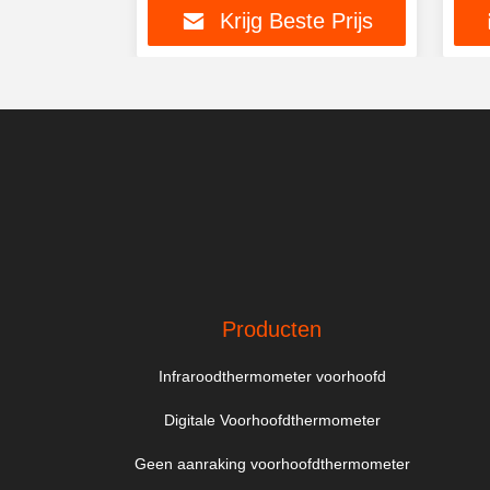
te Prijs
Krijg Beste Prijs
Producten
Infraroodthermometer voorhoofd
Digitale Voorhoofdthermometer
Geen aanraking voorhoofdthermometer