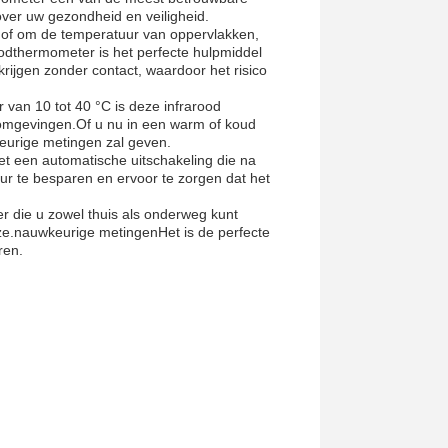
ver uw gezondheid en veiligheid.
n of om de temperatuur van oppervlakken,
roodthermometer is het perfecte hulpmiddel
ijgen zonder contact, waardoor het risico
van 10 tot 40 °C is deze infrarood
 omgevingen.Of u nu in een warm of koud
keurige metingen zal geven.
t een automatische uitschakeling die na
duur te besparen en ervoor te zorgen dat het
 die u zowel thuis als onderweg kunt
ze.nauwkeurige metingenHet is de perfecte
ren.