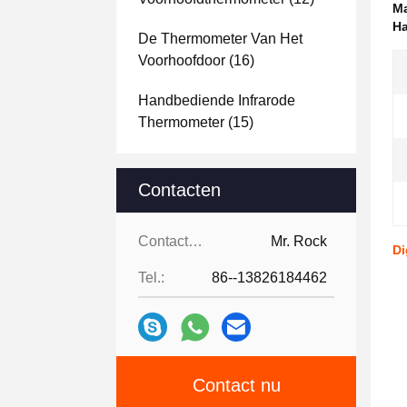
Ma
Ha
De Thermometer Van Het
Voorhoofdoor
(16)
Handbediende Infrarode
Thermometer
(15)
Contacten
Contacten:
Mr. Rock
Di
Tel.:
86--13826184462
Contact nu