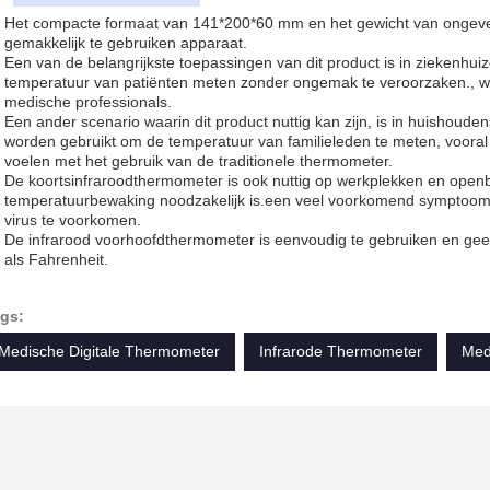
Het compacte formaat van 141*200*60 mm en het gewicht van ongev
gemakkelijk te gebruiken apparaat.
Een van de belangrijkste toepassingen van dit product is in ziekenhui
temperatuur van patiënten meten zonder ongemak te veroorzaken., wa
medische professionals.
Een ander scenario waarin dit product nuttig kan zijn, is in huishou
worden gebruikt om de temperatuur van familieleden te meten, vooral k
voelen met het gebruik van de traditionele thermometer.
De koortsinfraroodthermometer is ook nuttig op werkplekken en open
temperatuurbewaking noodzakelijk is.een veel voorkomend symptoom
virus te voorkomen.
De infrarood voorhoofdthermometer is eenvoudig te gebruiken en gee
als Fahrenheit.
gs:
Medische Digitale Thermometer
Infrarode Thermometer
Med