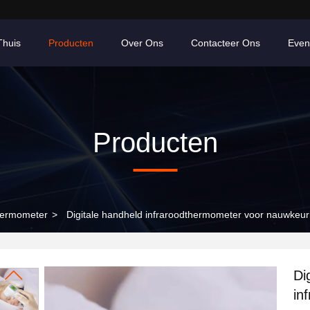
Thuis
Producten
Over Ons
Contacteer Ons
Even
Producten
hermometer
>
Digitale handheld infraroodthermometer voor nauwkeu
Di
in