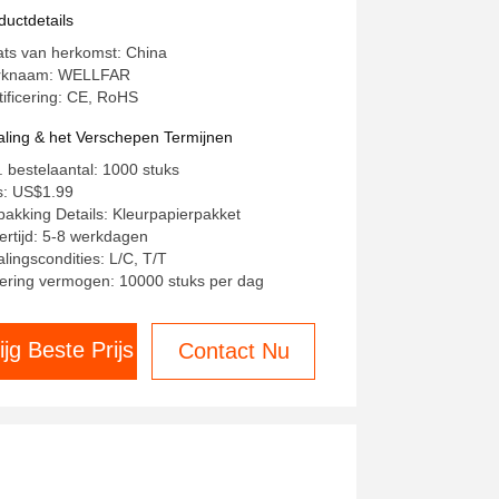
uwkeurige temperatuurmeting
ductdetails
ats van herkomst: China
rknaam: WELLFAR
tificering: CE, RoHS
aling & het Verschepen Termijnen
. bestelaantal: 1000 stuks
js: US$1.99
pakking Details: Kleurpapierpakket
ertijd: 5-8 werkdagen
alingscondities: L/C, T/T
ering vermogen: 10000 stuks per dag
ijg Beste Prijs
Contact Nu