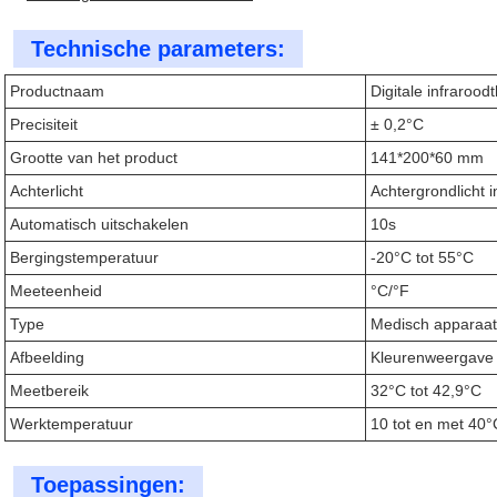
Technische parameters:
Productnaam
Digitale infraroo
Precisiteit
± 0,2°C
Grootte van het product
141*200*60 mm
Achterlicht
Achtergrondlicht i
Automatisch uitschakelen
10s
Bergingstemperatuur
-20°C tot 55°C
Meeteenheid
°C/°F
Type
Medisch apparaat
Afbeelding
Kleurenweergave
Meetbereik
32°C tot 42,9°C
Werktemperatuur
10 tot en met 40°
Toepassingen: