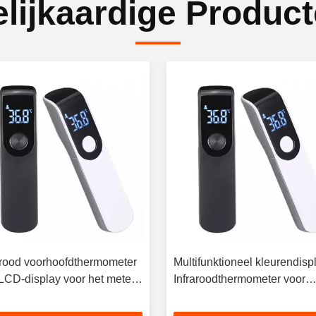
lijkaardige Produc
arood voorhoofdthermometer
Multifunktioneel kleurendisp
LCD-display voor het meten
Infraroodthermometer voor
de lichaamstemperatuur
lichaam en oppervlak