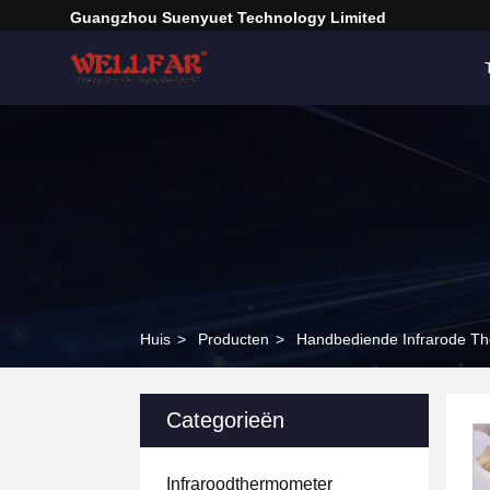
Guangzhou Suenyuet Technology Limited
Huis
>
Producten
>
Handbediende Infrarode T
Categorieën
Infraroodthermometer