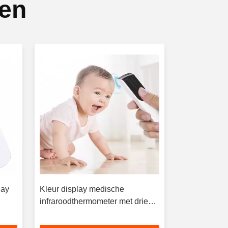
ten
lay
Kleur display medische
Kleurbeeldb
infraroodthermometer met drie
digitale inf
kleuren achtergrondlicht
zonder conta