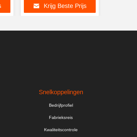
s
Krijg Beste Prijs
Kri
Snelkoppelingen
Bedrijfprofiel
Fabrieksreis
Kwaliteitscontrole