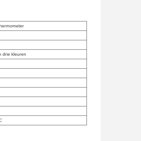
dthermometer
n drie kleuren
C