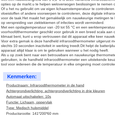
opties op de markt.u te helpen weloverwogen beslissingen te nemen o
Of u het nu gebruikt om uw eigen lichaamstemperatuur te controlere
vloeistoffen of andere voorwerpen te controleren, deze digitale infra
voor de taak.Het maakt het gemakkelijk om nauwkeurige metingen te kr
op verspreiding van ziektekiemen of infecties wordt verminderd.
Met een opslagtemperatuur van -20 tot 55 °C en een werktemperatuur 
voorhoofdthermometer geschikt voor gebruik in een breed scala aan
klimaat bent, kunt u erop vertrouwen dat dit apparaat elke keer nauw
Voor extra gemak is deze handheld infraroodthermometer uitgerust me
slechts 10 seconden inactiviteit in werking treedt.Dit helpt de batterij
apparaat altijd klaar is om te gebruiken wanneer u het nodig heeft.
Als u op zoek bent naar een betrouwbare en nauwkeurige thermometer
gebruiken, is de handheld infraroodthermometer een uitstekende keu
tool voor iedereen die de temperatuur in elke omgeving moet controle
Kenmerken:
Productnaam: Infraroodthermometer in de hand
Achtergrondverlichting: achtergrondverlichting in drie kleuren
Automaat uitschakelen: 10s
Functie: Lichaam, oppervlak
Type: Medisch hulpmiddel
Productgrootte: 141*200*60 mm