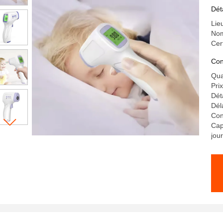
me
Dét
Lie
Nom
Cer
Con
Qua
Pri
Dét
Dél
Con
Cap
jour