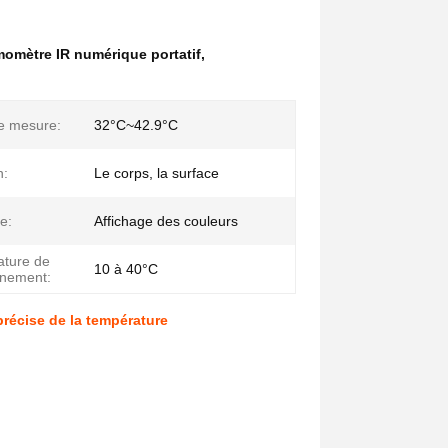
omètre IR numérique portatif
,
e mesure:
32°C~42.9°C
n:
Le corps, la surface
e:
Affichage des couleurs
ture de
10 à 40°C
nnement:
récise de la température