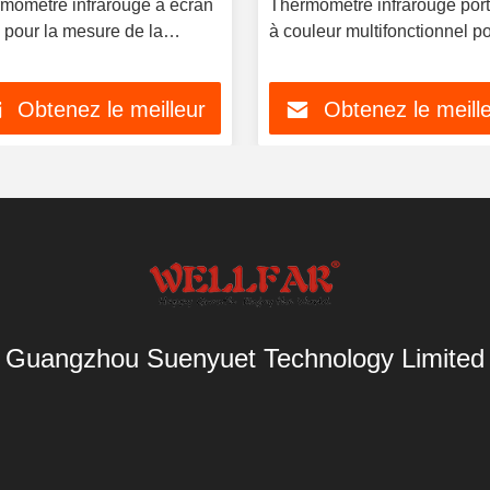
momètre infrarouge à écran
Thermomètre infrarouge porta
pour la mesure de la
à couleur multifonctionnel po
érature corporelle
corps et la surface
Obtenez le meilleur
Obtenez le meill
prix
prix
Guangzhou Suenyuet Technology Limited