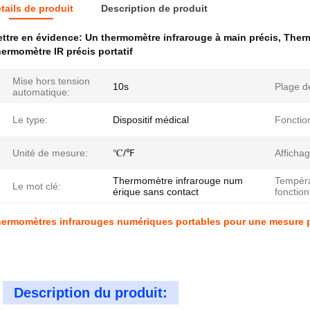
tails de produit
Description de produit
ttre en évidence:
Un thermomètre infrarouge à main précis
,
Therm
ermomètre IR précis portatif
Mise hors tension
10s
Plage d
automatique:
Le type:
Dispositif médical
Fonctio
Unité de mesure:
℃/℉
Affichag
Thermomètre infrarouge num
Tempéra
Le mot clé:
érique sans contact
fonctio
ermomètres infrarouges numériques portables pour une mesure p
Description du produit: