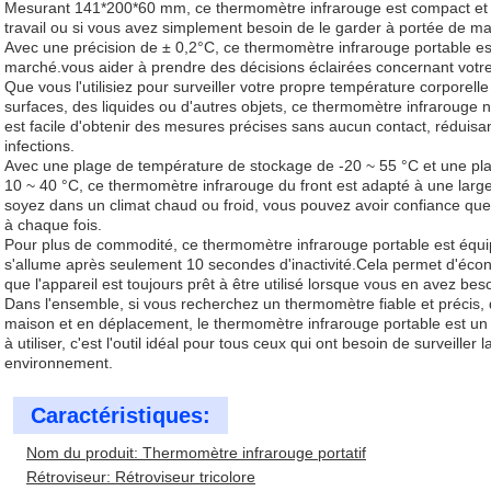
Mesurant 141*200*60 mm, ce thermomètre infrarouge est compact et fa
travail ou si vous avez simplement besoin de le garder à portée de ma
Avec une précision de ± 0,2°C, ce thermomètre infrarouge portable est 
marché.vous aider à prendre des décisions éclairées concernant votre 
Que vous l'utilisiez pour surveiller votre propre température corporelle
surfaces, des liquides ou d'autres objets, ce thermomètre infrarouge numé
est facile d'obtenir des mesures précises sans aucun contact, réduisa
infections.
Avec une plage de température de stockage de -20 ~ 55 °C et une pl
10 ~ 40 °C, ce thermomètre infrarouge du front est adapté à une l
soyez dans un climat chaud ou froid, vous pouvez avoir confiance que 
à chaque fois.
Pour plus de commodité, ce thermomètre infrarouge portable est équip
s'allume après seulement 10 secondes d'inactivité.Cela permet d'économ
que l'appareil est toujours prêt à être utilisé lorsque vous en avez beso
Dans l'ensemble, si vous recherchez un thermomètre fiable et précis, qu
maison et en déplacement, le thermomètre infrarouge portable est un e
à utiliser, c'est l'outil idéal pour tous ceux qui ont besoin de surveille
environnement.
Caractéristiques:
Nom du produit: Thermomètre infrarouge portatif
Rétroviseur: Rétroviseur tricolore