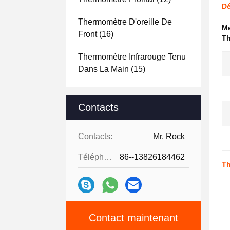
Dé
Thermomètre D'oreille De
Me
Front
(16)
Th
Thermomètre Infrarouge Tenu
Dans La Main
(15)
Contacts
Contacts:
Mr. Rock
Téléphone:
86--13826184462
Th
Contact maintenant