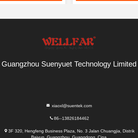
Terbaik
Terbaik
Guangzhou Suenyuet Technology Limited
xiaoxl@suentek.com
86--13826184462
3F 320, Hengfeng Business Plaza, No. 3 Jalan Chuangjia, Distrik
Baiyun, Guangzhou, Guangdong, Cina