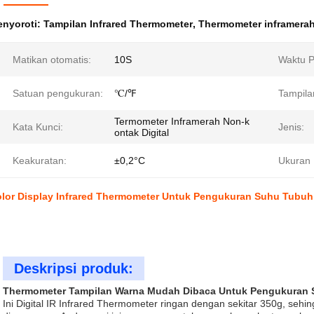
nyoroti:
Tampilan Infrared Thermometer
,
Thermometer inframera
Matikan otomatis:
10S
Waktu 
Satuan pengukuran:
℃/℉
Tampila
Termometer Inframerah Non-k
Kata Kunci:
Jenis:
ontak Digital
Keakuratan:
±0,2°C
Ukuran 
lor Display Infrared Thermometer Untuk Pengukuran Suhu Tubu
Deskripsi produk:
Thermometer Tampilan Warna Mudah Dibaca Untuk Pengukuran
Ini Digital IR Infrared Thermometer ringan dengan sekitar 350g, s