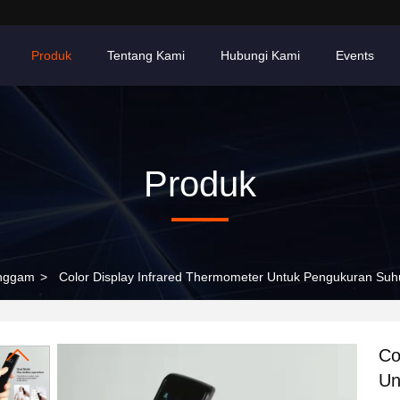
Produk
Tentang Kami
Hubungi Kami
Events
Produk
enggam
>
Color Display Infrared Thermometer Untuk Pengukuran Su
Co
Un