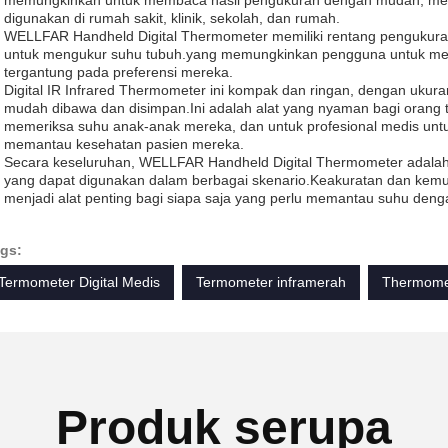
memungkinkan untuk membaca hasil pengukuran dengan mudah, menja
digunakan di rumah sakit, klinik, sekolah, dan rumah.
WELLFAR Handheld Digital Thermometer memiliki rentang penguku
untuk mengukur suhu tubuh.yang memungkinkan pengguna untuk memi
tergantung pada preferensi mereka.
Digital IR Infrared Thermometer ini kompak dan ringan, dengan uk
mudah dibawa dan disimpan.Ini adalah alat yang nyaman bagi orang 
memeriksa suhu anak-anak mereka, dan untuk profesional medis untuk
memantau kesehatan pasien mereka.
Secara keseluruhan, WELLFAR Handheld Digital Thermometer adalah
yang dapat digunakan dalam berbagai skenario.Keakuratan dan k
menjadi alat penting bagi siapa saja yang perlu memantau suhu denga
gs:
Termometer Digital Medis
Termometer inframerah
Thermomet
Produk serupa