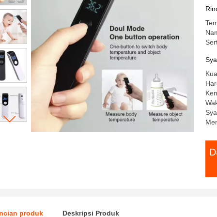
at
Rin
Tem
Na
Ser
Sya
Kua
Har
Kem
Wak
Sya
Men
D
ncian produk
Deskripsi Produk