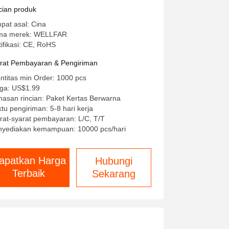
au Permukaan
cian produk
pat asal: Cina
ma merek: WELLFAR
tifikasi: CE, RoHS
rat Pembayaran & Pengiriman
ntitas min Order: 1000 pcs
ga: US$1.99
asan rincian: Paket Kertas Berwarna
tu pengiriman: 5-8 hari kerja
rat-syarat pembayaran: L/C, T/T
yediakan kemampuan: 10000 pcs/hari
apatkan Harga
Hubungi
Terbaik
Sekarang