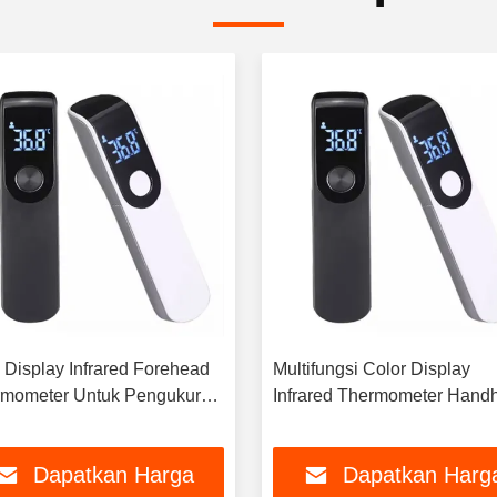
Display Infrared Forehead
Multifungsi Color Display
mometer Untuk Pengukuran
Infrared Thermometer Hand
u Tubuh
Untuk Tubuh Dan Permuka
Dapatkan Harga
Dapatkan Harg