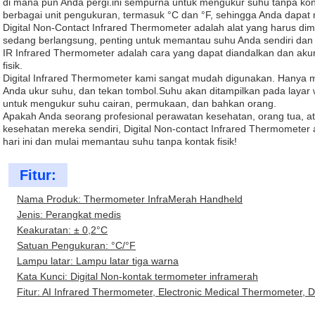
di mana pun Anda pergi.ini sempurna untuk mengukur suhu tanpa kont
berbagai unit pengukuran, termasuk °C dan °F, sehingga Anda dapat 
Digital Non-Contact Infrared Thermometer adalah alat yang harus dimi
sedang berlangsung, penting untuk memantau suhu Anda sendiri dan su
IR Infrared Thermometer adalah cara yang dapat diandalkan dan akur
fisik.
Digital Infrared Thermometer kami sangat mudah digunakan. Hanya 
Anda ukur suhu, dan tekan tombol.Suhu akan ditampilkan pada layar
untuk mengukur suhu cairan, permukaan, dan bahkan orang.
Apakah Anda seorang profesional perawatan kesehatan, orang tua, 
kesehatan mereka sendiri, Digital Non-contact Infrared Thermometer 
hari ini dan mulai memantau suhu tanpa kontak fisik!
Fitur:
Nama Produk: Thermometer InfraMerah Handheld
Jenis: Perangkat medis
Keakuratan: ± 0,2°C
Satuan Pengukuran: °C/°F
Lampu latar: Lampu latar tiga warna
Kata Kunci: Digital Non-kontak termometer inframerah
Fitur: AI Infrared Thermometer, Electronic Medical Thermometer, 