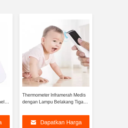
Thermometer Inframerah Medis
Tampilan be
held
dengan Lampu Belakang Tiga
Infrared Dig
an
Warna
Kontak
a
Dapatkan Harga
Da