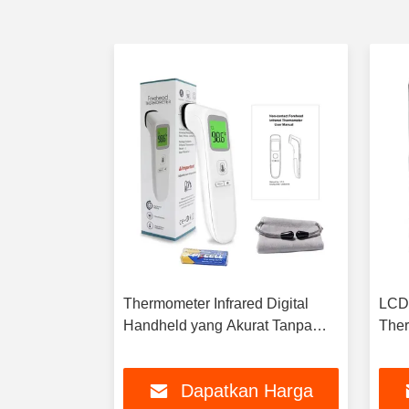
rah Digital
Thermometer Infrared Digital
LCD 
Suhu yang
Handheld yang Akurat Tanpa
Ther
Kontak dengan Tampilan
Suh
Berwarna
n Harga
Dapatkan Harga