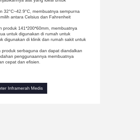
dikannya alat yang ideal untuk
ran 32°C~42.9°C, membuatnya sempurna
lih antara Celsius dan Fahrenheit
uran produk 141*200*60mm, membuatnya
tua untuk digunakan di rumah untuk
 digunakan di klinik dan rumah sakit untuk
 produk serbaguna dan dapat diandalkan
emudahan penggunaannya membuatnya
n cepat dan efisien.
er Inframerah Medis