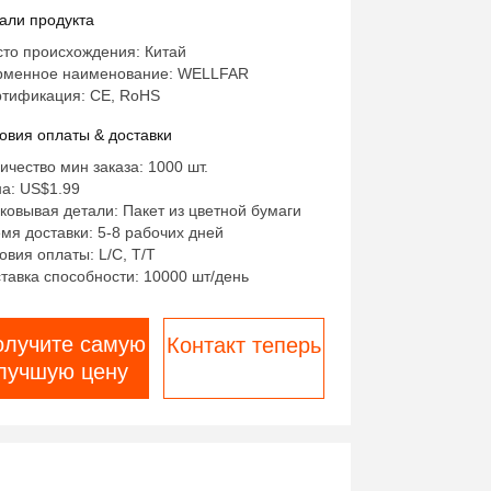
али продукта
то происхождения: Китай
рменное наименование: WELLFAR
тификация: CE, RoHS
овия оплаты & доставки
ичество мин заказа: 1000 шт.
а: US$1.99
ковывая детали: Пакет из цветной бумаги
мя доставки: 5-8 рабочих дней
овия оплаты: L/C, T/T
тавка способности: 10000 шт/день
олучите самую
Контакт теперь
лучшую цену