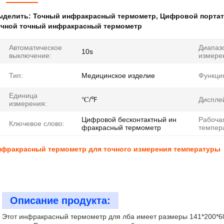
ыделить:
Точный инфракрасный термометр
,
Цифровой порта
учной точный инфракрасный термометр
Автоматическое
Диапаз
10s
выключение:
измере
Тип:
Медицинское изделие
Функци
Единица
℃/℉
Диспле
измерения:
Цифровой бесконтактный ин
Рабоча
Ключевое слово:
фракрасный термометр
темпер
нфракрасный термометр для точного измерения температуры
Описание продукта:
Этот инфракрасный термометр для лба имеет размеры 141*200*60