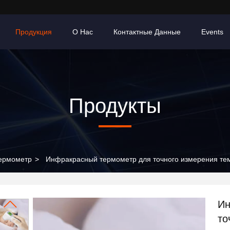
Продукция
О Нас
Контактные Данные
Events
Продукты
Термометр
>
Инфракрасный термометр для точного измерения те
Ин
то