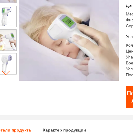
Дет
Мес
Фи
Сер
Усл
Кол
Цен
Упа
Вре
Усл
Пос
П
тали продукта
Характер продукции