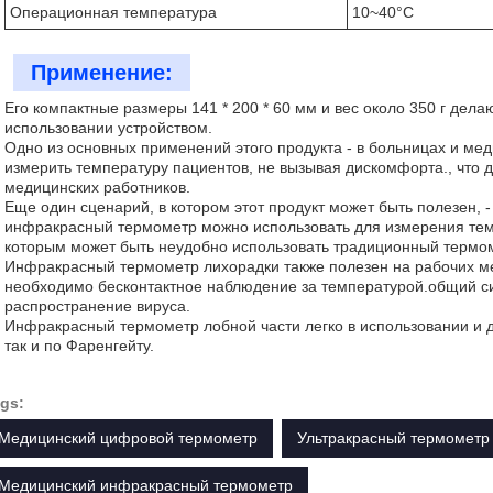
Операционная температура
10~40°C
Применение:
Его компактные размеры 141 * 200 * 60 мм и вес около 350 г дела
использовании устройством.
Одно из основных применений этого продукта - в больницах и ме
измерить температуру пациентов, не вызывая дискомфорта., что 
медицинских работников.
Еще один сценарий, в котором этот продукт может быть полезен, 
инфракрасный термометр можно использовать для измерения тем
которым может быть неудобно использовать традиционный термо
Инфракрасный термометр лихорадки также полезен на рабочих ме
необходимо бесконтактное наблюдение за температурой.общий с
распространение вируса.
Инфракрасный термометр лобной части легко в использовании и д
так и по Фаренгейту.
gs:
Медицинский цифровой термометр
Ультракрасный термометр
Медицинский инфракрасный термометр