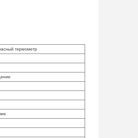
асный термометр
щение
лие