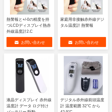
熱警報と+/-0の精度を持
家庭用非接触赤外線デジ
つLCDディスプレイ熱赤
タル温度計 熱警報
外線温度計2.C
お問い合わせ
お問い合わせ
液晶ディスプレイ 赤外線
デジタル赤外線前頭温度
温度計 データ ログ付け
計 温度範囲 32°C から
バッテリー 駆動
42.9°C