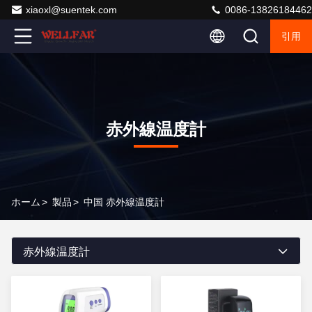
xiaoxl@suentek.com
0086-13826184462
引用
赤外線温度計
ホーム
>
製品
>
中国 赤外線温度計
赤外線温度計