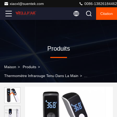
xiaoxl@suentek.com
0086-13826184462
Citation
Produits
Maison
>
Produits
>
Thermomètre Infrarouge Tenu Dans La Main
>
Thermomètre infrarouge de poche médical 32.C-42.9.C
Avec affichage couleur