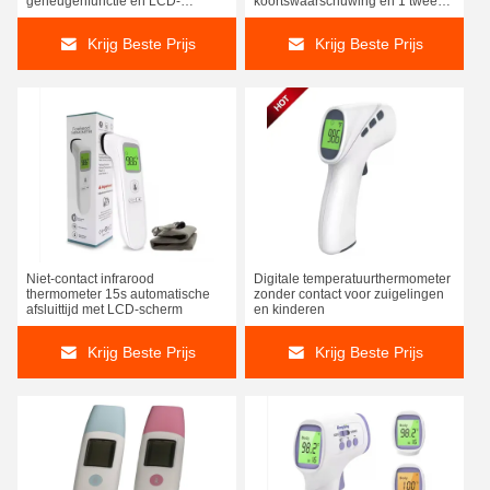
geheugenfunctie en LCD-
koortswaarschuwing en 1 tweede
achterlicht
aflezing
Krijg Beste Prijs
Krijg Beste Prijs
Niet-contact infrarood
Digitale temperatuurthermometer
thermometer 15s automatische
zonder contact voor zuigelingen
afsluittijd met LCD-scherm
en kinderen
Krijg Beste Prijs
Krijg Beste Prijs