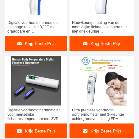
Digitale voorhoofdthermometer
Nauwkeurige meting van de
met hoge resolutie 0,1°C met
menselijke lichaamstemperatuur
draagbare en
met driekleurige
koortswaarschuwing
achtergrondverlichting voorhoofd
infrarood thermometer
Krijg Beste Prijs
Krijg Beste Prijs
Veilig nauwkeurig infrarood digitale voorhoofdthermometer voor koortsdetectie
Medische infrarood thermometer 1S 0,4-1 inch met koortswaarschuwing
Digitale voorhoofdthermometer
Ultra precieze voorhoofd-
voor menselijke
oorthermometer met 3-kleurige
Onmiddellijk leesbare, contactloze voorhoofdthermometer met koortswaarschuwing
Contactloze infraroodthermometer voor snelle en nauwkeurige temperatuurmetingen
lichaamstemperatuur met 3VDC 2
achtergrondverlichting FDA
AAA alkalische batterij en
goedgekeurd
LCD-digitaal display voorhoofdthermometer 15s automatisch uitschakelen
OEM non contact LCD voorhoofdthermometer met buzzer
automatische stroomuitstalling
Krijg Beste Prijs
Krijg Beste Prijs
15s
LCD-scherm zonder aanraking voorhoofdthermometer 3 - 5 cm met koortswaarschuwing
20s Automatisch uitschakelen zonder aanraking voorhoofdthermometer met koorts alarm