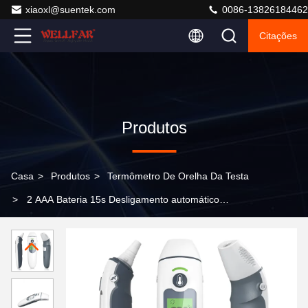
xiaoxl@suentek.com
0086-13826184462
Citações
Produtos
Casa
>
Produtos
>
Termômetro De Orelha Da Testa
>
2 AAA Bateria 15s Desligamento automático
Termômetro infravermelho com alarme de febre