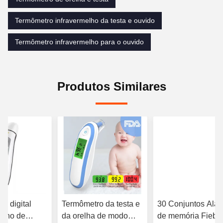
Termômetro infravermelho da testa e ouvido
Termômetro infravermelho para o ouvido
Produtos Similares
o digital
Termômetro da testa e
30 Conjuntos Ala
elho de
da orelha de modo
de memória Fiebr