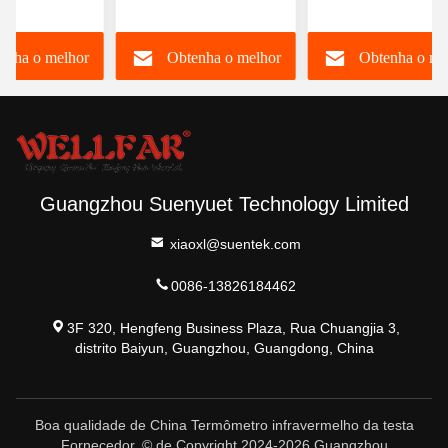
nstantânea
duplo, preciso e
Orelha e Frente
igamento
higiênico, para
Termômetro 3 - 5c
enha o melhor
Obtenha o melhor
Obtenha o me
co
varredura da febre
preço
preço
preço
Guangzhou Suenyuet Technology Limited
xiaoxl@suentek.com
0086-13826184462
3F 320, Hengfeng Business Plaza, Rua Chuangjia 3,
distrito Baiyun, Guangzhou, Guangdong, China
Boa qualidade de China Termômetro infravermelho da testa
Fornecedor. © de Copyright 2024-2026 Guangzhou