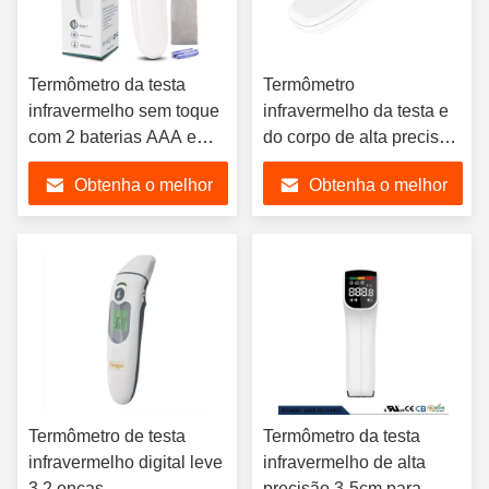
Termômetro da testa
Termômetro
infravermelho sem toque
infravermelho da testa e
com 2 baterias AAA e
do corpo de alta precisão
alarme de febre
com desligamento
Obtenha o melhor
Obtenha o melhor
automático de 15s
preço
preço
Termômetro de testa
Termômetro da testa
infravermelho digital leve
infravermelho de alta
3,2 onças
precisão 3-5cm para