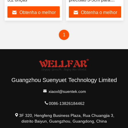
leitura rápida de
Obtenha o melhor
Obtenha o melhor
temperatura
preço
preço
1
Guangzhou Suenyuet Technology Limited
xiaoxl@suentek.com
0086-13826184462
3F 320, Hengfeng Business Plaza, Rua Chuangjia 3,
distrito Baiyun, Guangzhou, Guangdong, China