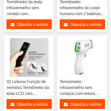
Termômetro da testa
Termômetro
infravermelho sem
infravermelho do corpo
contato com
humano com 2 baterias
armazenamento de
AAA e precisão ± 0,2 ° C/
Obtenha o melhor
Obtenha o melhor
memória
± 0,4 ° F
preço
preço
32 Leituras Função de
Temorímetro
memória Termômetro da
infravermelho sem
testa LCD com
contacto com leitura
desligamento automático
precisa de 0.1.C/0.1°F
Obtenha o melhor
Obtenha o melhor
Resolução