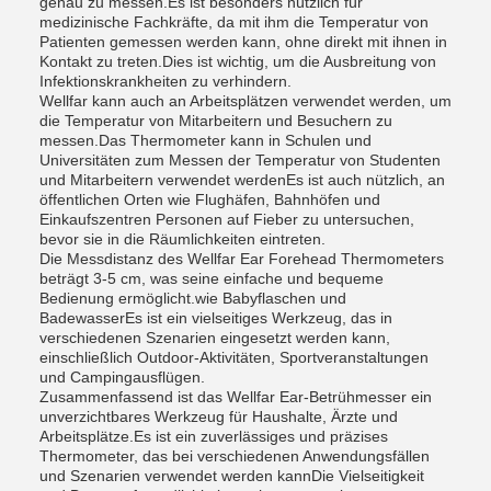
genau zu messen.Es ist besonders nützlich für
medizinische Fachkräfte, da mit ihm die Temperatur von
Patienten gemessen werden kann, ohne direkt mit ihnen in
Kontakt zu treten.Dies ist wichtig, um die Ausbreitung von
Infektionskrankheiten zu verhindern.
Wellfar kann auch an Arbeitsplätzen verwendet werden, um
die Temperatur von Mitarbeitern und Besuchern zu
messen.Das Thermometer kann in Schulen und
Universitäten zum Messen der Temperatur von Studenten
und Mitarbeitern verwendet werdenEs ist auch nützlich, an
öffentlichen Orten wie Flughäfen, Bahnhöfen und
Einkaufszentren Personen auf Fieber zu untersuchen,
bevor sie in die Räumlichkeiten eintreten.
Die Messdistanz des Wellfar Ear Forehead Thermometers
beträgt 3-5 cm, was seine einfache und bequeme
Bedienung ermöglicht.wie Babyflaschen und
BadewasserEs ist ein vielseitiges Werkzeug, das in
verschiedenen Szenarien eingesetzt werden kann,
einschließlich Outdoor-Aktivitäten, Sportveranstaltungen
und Campingausflügen.
Zusammenfassend ist das Wellfar Ear-Betrühmesser ein
unverzichtbares Werkzeug für Haushalte, Ärzte und
Arbeitsplätze.Es ist ein zuverlässiges und präzises
Thermometer, das bei verschiedenen Anwendungsfällen
und Szenarien verwendet werden kannDie Vielseitigkeit