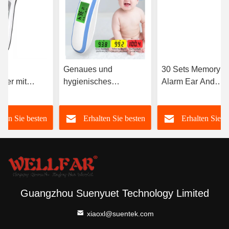
r
Genaues und
30 Sets Memory F
ter mit
hygienisches
Alarm Ear And
schem
Doppelmodus-
Forehead
fahren
Ohrthermometer für
Thermometer 3 bis
lten Sie besten
Erhalten Sie besten
Erhalten Sie b
Fieberuntersuchungen
cm
Preis
Preis
Preis
Guangzhou Suenyuet Technology Limited
xiaoxl@suentek.com