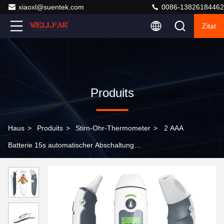
xiaoxl@suentek.com
0086-13826184462
Zitat
Produits
Haus
>
Produits
>
Stirn-Ohr-Thermometer
>
2 AAA
Batterie 15s automatischer Abschaltung
Infrarotthermometer mit Fieberwarnsignal