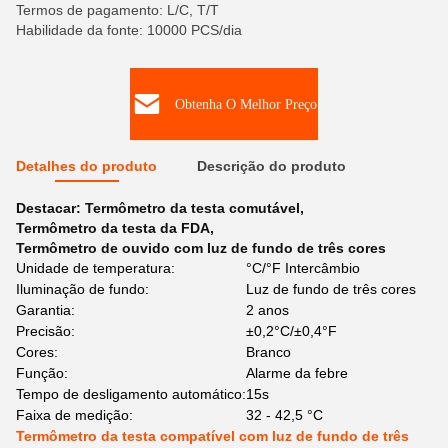
Termos de pagamento: L/C, T/T
Habilidade da fonte: 10000 PCS/dia
Obtenha O Melhor Preço
Detalhes do produto
Descrição do produto
Destacar:
Termômetro da testa comutável
,
Termômetro da testa da FDA
,
Termômetro de ouvido com luz de fundo de três cores
Unidade de temperatura:
°C/°F Intercâmbio
Iluminação de fundo:
Luz de fundo de três cores
Garantia:
2 anos
Precisão:
±0,2°C/±0,4°F
Cores:
Branco
Função:
Alarme da febre
Tempo de desligamento automático:
15s
Faixa de medição:
32 - 42,5 °C
Termômetro da testa compatível com luz de fundo de três