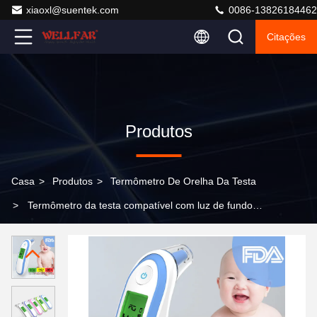
xiaoxl@suentek.com
0086-13826184462
Citações
Produtos
Casa
>
Produtos
>
Termômetro De Orelha Da Testa
>
Termômetro da testa compatível com luz de fundo
de três cores aprovado pela FDA