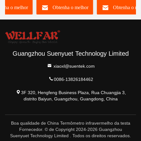
enha o melhor
Obtenha o melhor
Obtenha o me
co
varredura da febre
preço
preço
preço
Guangzhou Suenyuet Technology Limited
xiaoxl@suentek.com
0086-13826184462
3F 320, Hengfeng Business Plaza, Rua Chuangjia 3,
distrito Baiyun, Guangzhou, Guangdong, China
Boa qualidade de China Termômetro infravermelho da testa
Fornecedor. © de Copyright 2024-2026 Guangzhou
Suenyuet Technology Limited . Todos os direitos reservados.