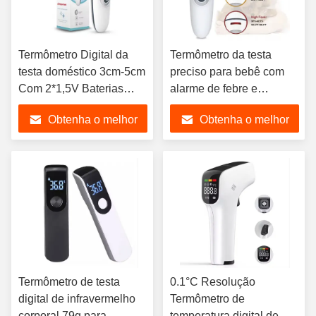
Termômetro Digital da
Termômetro da testa
testa doméstico 3cm-5cm
preciso para bebê com
Com 2*1,5V Baterias
alarme de febre e
AAA
desligamento automático
Obtenha o melhor
Obtenha o melhor
preço
preço
Termômetro de testa
0.1°C Resolução
digital de infravermelho
Termômetro de
corporal 79g para
temperatura digital de