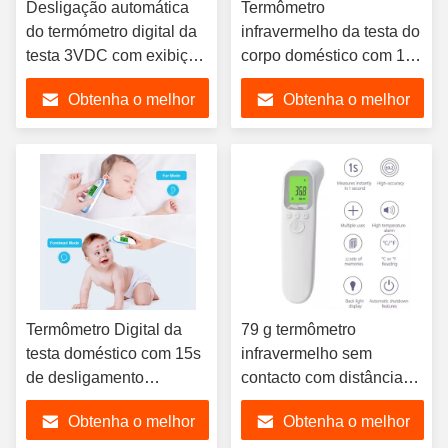
Desligação automática
Termômetro
do termómetro digital da
infravermelho da testa do
testa 3VDC com exibição
corpo doméstico com 15s
de mudança de cor
de desligamento
Obtenha o melhor
Obtenha o melhor
automático
preço
preço
Termômetro Digital da
79 g termômetro
testa doméstico com 15s
infravermelho sem
de desligamento
contacto com distância
automático
de medição de 3-5 cm
Obtenha o melhor
Obtenha o melhor