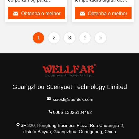
medição precisa
mão 3VDC
Obtenha o melhor
Obtenha o melhor
preço
preço
1
2
3
Guangzhou Suenyuet Technology Limited
xiaoxl@suentek.com
0086-13826184462
3F 320, Hengfeng Business Plaza, Rua Chuangjia 3,
distrito Baiyun, Guangzhou, Guangdong, China