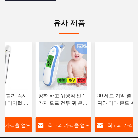
유사 제품
와 함께 즉시
정확 하고 위생적 인 두
30 세트 기억 열 
 귀 디지털 적
가지 모드 전두 귀 온도
귀와 이마 온도 측
 측정기
측정기
3 ~ 5cm
의 가격을 얻으
최고의 가격을 얻으
최고의 가격을