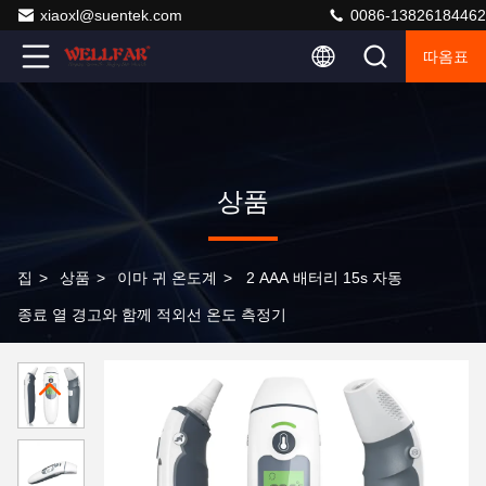
xiaoxl@suentek.com
0086-13826184462
따옴표
상품
집
>
상품
>
이마 귀 온도계
>
2 AAA 배터리 15s 자동
종료 열 경고와 함께 적외선 온도 측정기