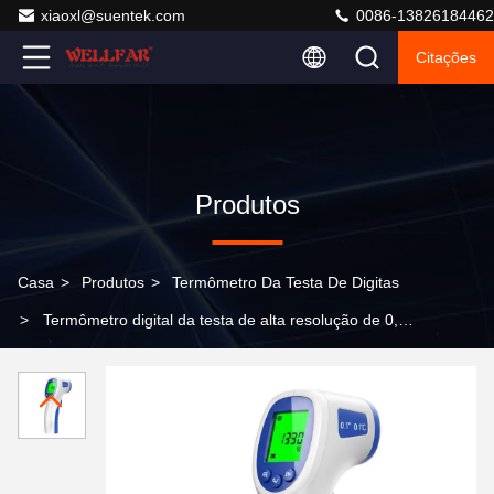
xiaoxl@suentek.com
0086-13826184462
Citações
Produtos
Casa
>
Produtos
>
Termômetro Da Testa De Digitas
>
Termômetro digital da testa de alta resolução de 0,1
°C com alarme portátil e equipado com alarme de febre