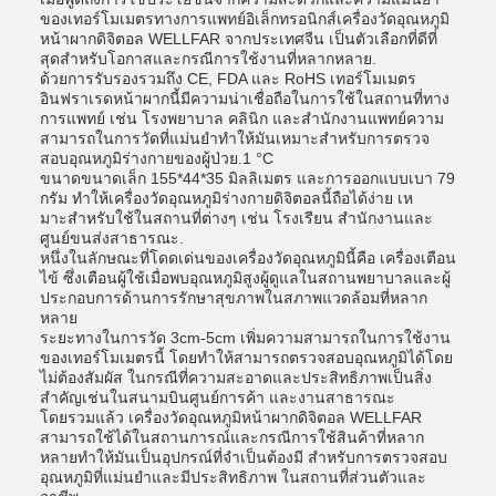
ของเทอร์โมเมตรทางการแพทย์อิเล็กทรอนิกส์เครื่องวัดอุณหภูมิ
หน้าผากดิจิตอล WELLFAR จากประเทศจีน เป็นตัวเลือกที่ดีที่
สุดสําหรับโอกาสและกรณีการใช้งานที่หลากหลาย.
ด้วยการรับรองรวมถึง CE, FDA และ RoHS เทอร์โมเมตร
อินฟราเรดหน้าผากนี้มีความน่าเชื่อถือในการใช้ในสถานที่ทาง
การแพทย์ เช่น โรงพยาบาล คลินิก และสํานักงานแพทย์ความ
สามารถในการวัดที่แม่นยําทําให้มันเหมาะสําหรับการตรวจ
สอบอุณหภูมิร่างกายของผู้ป่วย.1 °C
ขนาดขนาดเล็ก 155*44*35 มิลลิเมตร และการออกแบบเบา 79
กรัม ทําให้เครื่องวัดอุณหภูมิร่างกายดิจิตอลนี้ถือได้ง่าย เห
มาะสําหรับใช้ในสถานที่ต่างๆ เช่น โรงเรียน สํานักงานและ
ศูนย์ขนส่งสาธารณะ.
หนึ่งในลักษณะที่โดดเด่นของเครื่องวัดอุณหภูมินี้คือ เครื่องเตือน
ไข้ ซึ่งเตือนผู้ใช้เมื่อพบอุณหภูมิสูงผู้ดูแลในสถานพยาบาลและผู้
ประกอบการด้านการรักษาสุขภาพในสภาพแวดล้อมที่หลาก
หลาย
ระยะทางในการวัด 3cm-5cm เพิ่มความสามารถในการใช้งาน
ของเทอร์โมเมตรนี้ โดยทําให้สามารถตรวจสอบอุณหภูมิได้โดย
ไม่ต้องสัมผัส ในกรณีที่ความสะอาดและประสิทธิภาพเป็นสิ่ง
สําคัญเช่นในสนามบินศูนย์การค้า และงานสาธารณะ
โดยรวมแล้ว เครื่องวัดอุณหภูมิหน้าผากดิจิตอล WELLFAR
สามารถใช้ได้ในสถานการณ์และกรณีการใช้สินค้าที่หลาก
หลายทําให้มันเป็นอุปกรณ์ที่จําเป็นต้องมี สําหรับการตรวจสอบ
อุณหภูมิที่แม่นยําและมีประสิทธิภาพ ในสถานที่ส่วนตัวและ