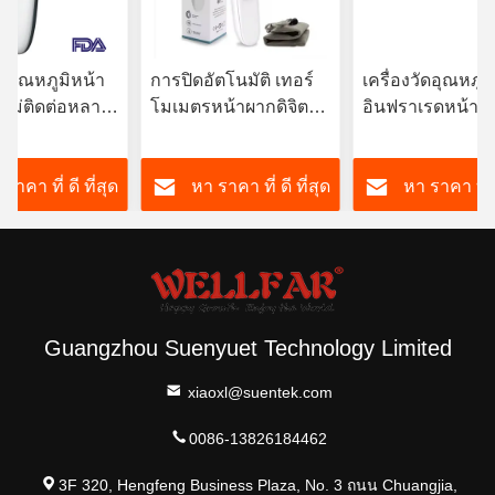
ัดอุณหภูมิหน้า
การปิดอัตโนมัติ เทอร์
เครื่องวัดอุณหภูมิ
ไม่ติดต่อหลาย
โมเมตรหน้าผากดิจิตอล
อินฟราเรดหน้าผา
 พร้อมแสงหลัง
3VDC พร้อมจอเปลี่ยนสี
กายสําหรับครัวเร
ด้วยการปิดไฟอัตโ
ราคา ที่ ดี ที่สุด
หา ราคา ที่ ดี ที่สุด
หา ราคา ที่ ด
15s
Guangzhou Suenyuet Technology Limited
xiaoxl@suentek.com
0086-13826184462
3F 320, Hengfeng Business Plaza, No. 3 ถนน Chuangjia,