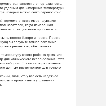
ермометра является его портативность.
т его удобным для измерения температуры
тре, который можно легко переносить с
ный термометр также имеет функцию
пользователей, когда измеренная
и решать потенциальные проблемы со
выполняется быстро и просто. Просто
секунд вы получите точное показание
ировать результаты, обеспечивая
 температуру своего ребенка дома, или
р для клинического использования, этот
ым выбором. Его высокое разрешение,
 его ценным инструментом для точного
ойны, зная, что у вас есть надежное
 готовы и проактивны в управлении
а.