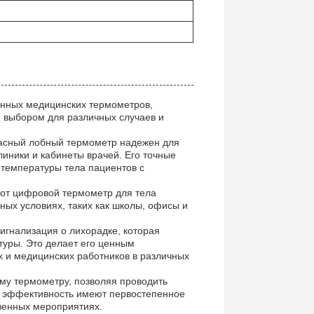
ронных медицинских термометров,
 выбором для различных случаев и
расный лобный термометр надежен для
линики и кабинеты врачей. Его точные
температуры тела пациентов с
тот цифровой термометр для тела
ых условиях, таких как школы, офисы и
игнализация о лихорадке, которая
уры. Это делает его ценным
х и медицинских работников в различных
ому термометру, позволяя проводить
 и эффективность имеют первостепенное
твенных мероприятиях.