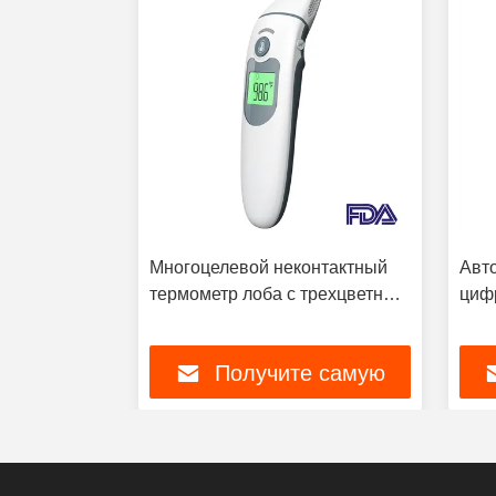
ой
Многоцелевой неконтактный
Авт
-5cm с
термометр лоба с трехцветным
циф
V AAA
подсветкой
3VD
дис
е самую
Получите самую
цену
лучшую цену