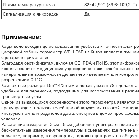
Режим температуры тела
32~42,9°C (89,6~109,2°F)
Сигнализация о лихорадке
Да
Применение:
Когда дело доходит до использования удобства и точности элект
цифровой лобный термометр WELLFAR из Китая является лучшим
сценариев применения.
Благодаря сертификатам, включая CE, FDA и RoHS, этот инфрак
использования в медицинских учреждениях, таких как больницы, к
измерительные возможности делают его идеальным для контроля 
разрешением 0,1°C.
Компактные размеры 155*44*35 мм и легкий дизайн 79 г делают э
удобным для переноски, подходящим для использования в различн
транспортные узлы.
Одной из выдающихся особенностей этого термометра является с
предупреждает пользователей при обнаружении высокой температ
инструментом для родителей дома, опекунов в домах престарелы
условиях.
Расстояние измерения 3 см - 5 см добавляет универсальности эт
бесконтактные измерения температуры в сценариях, где гигиена
значение, например, в аэропортах, торговых центрах и на общес