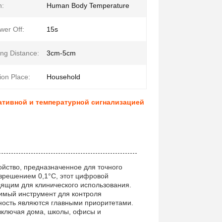
n:
Human Body Temperature
wer Off:
15s
ng Distance:
3cm-5cm
ion Place:
Household
ативной и температурной сигнализацией
йство, предназначенное для точного
зрешением 0,1°C, этот цифровой
дящим для клинического использования.
имый инструмент для контроля
сность являются главными приоритетами.
 включая дома, школы, офисы и