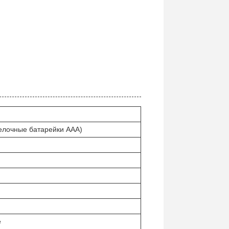
щелочные батарейки AAA)
е