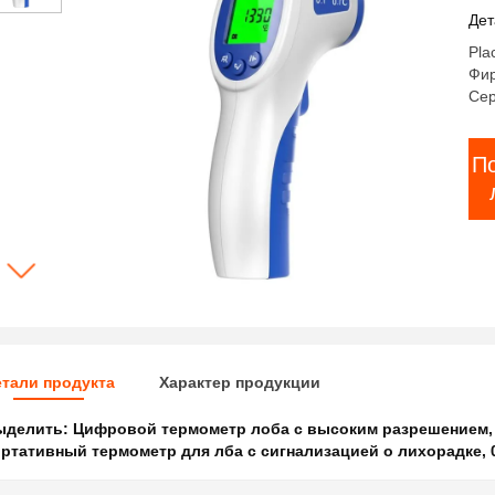
по
Дет
си
Pla
Фи
Сер
П
тали продукта
Характер продукции
ыделить:
Цифровой термометр лоба с высоким разрешением
,
ртативный термометр для лба с сигнализацией о лихорадке
,