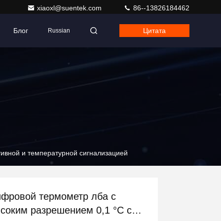
xiaoxl@suentek.com
86--13826184462
Блог
Цитата
Russian
тивной и температурной сигнализацией
фровой термометр лба с
соким разрешением 0,1 °C с