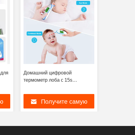
 для
Домашний цифровой
79 г бескон
термометр лоба с 15s
инфракрасн
автоматическим отключением
расстояние
ю
Получите самую
По
лучшую цену
луч