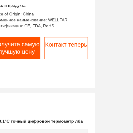
ртативной и температурной
али продукта
гнализацией
ce of Origin: China
рменное наименование: WELLFAR
тификация: CE, FDA, RoHS
олучите самую
Контакт теперь
лучшую цену
0.1°C точный цифровой термометр лба