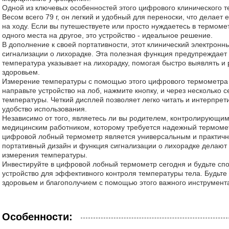
Одной из ключевых особенностей этого цифрового клинического т
Весом всего 79 г, он легкий и удобный для переноски, что делае
на ходу. Если вы путешествуете или просто нуждаетесь в термоме
одного места на другое, это устройство - идеальное решение.
В дополнение к своей портативности, этот клинический электрон
сигнализации о лихорадке. Эта полезная функция предупреждает 
температура указывает на лихорадку, помогая быстро выявлять 
здоровьем.
Измерение температуры с помощью этого цифрового термометра 
направьте устройство на лоб, нажмите кнопку, и через несколько 
температуры. Четкий дисплей позволяет легко читать и интерпрет
удобство использования.
Независимо от того, являетесь ли вы родителем, контролирующим
медицинским работником, которому требуется надежный термомет
цифровой лобный термометр является универсальным и практичн
портативный дизайн и функция сигнализации о лихорадке делают
измерения температуры.
Инвестируйте в цифровой лобный термометр сегодня и будьте спок
устройство для эффективного контроля температуры тела. Будьте
здоровьем и благополучием с помощью этого важного инструмент
Особенности: