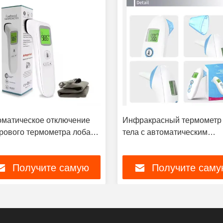
оматическое отключение
Инфракрасный термометр
рового термометра лоба
тела с автоматическим
C с изменяющим цвет
отключением 15 с
плеем
Получите самую
Получите саму
лучшую цену
лучшую цену