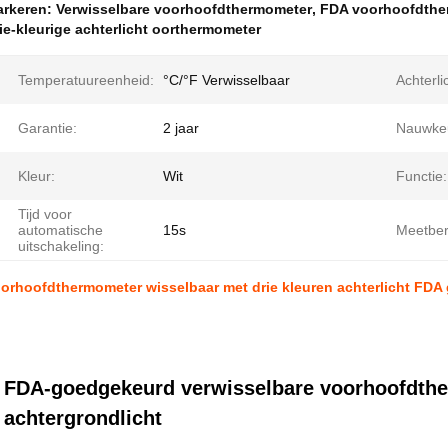
rkeren:
Verwisselbare voorhoofdthermometer
,
FDA voorhoofdthe
ie-kleurige achterlicht oorthermometer
Temperatuureenheid:
°C/°F Verwisselbaar
Achterli
Garantie:
2 jaar
Nauwkeu
Kleur:
Wit
Functie:
Tijd voor
automatische
15s
Meetber
uitschakeling:
orhoofdthermometer wisselbaar met drie kleuren achterlicht FD
FDA-goedgekeurd verwisselbare voorhoofdthe
achtergrondlicht