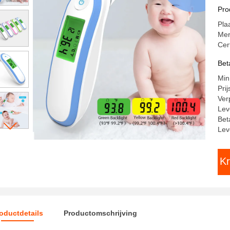
go
Pro
Pla
Me
Cer
Bet
Min
Pri
Ver
Lev
Bet
Lev
Kr
oductdetails
Productomschrijving