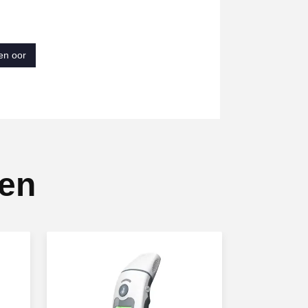
en oor
ten