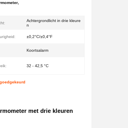
rmometer
,
Achtergrondlicht in drie kleure
cht:
n
righeid:
±0,2°C/±0,4°F
Koortsalarm
eik:
32 - 42,5 °C
A goedgekeurd
rmometer met drie kleuren