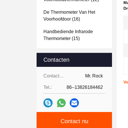
Ma
Dr
De Thermometer Van Het
Voorhoofdoor
(16)
Handbediende Infrarode
Thermometer
(15)
Contacten
Contacten:
Mr. Rock
Vo
Tel.:
86--13826184462
Contact nu