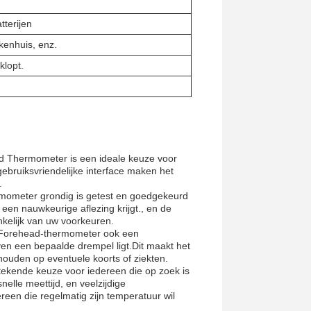
tterijen
ekenhuis, enz.
 klopt.
ead Thermometer is een ideale keuze voor
bruiksvriendelijke interface maken het
.
ermometer grondig is getest en goedgekeurd
 een nauwkeurige aflezing krijgt., en de
kelijk van uw voorkeuren.
r Forehead-thermometer ook een
en een bepaalde drempel ligt.Dit maakt het
houden op eventuele koorts of ziekten.
ekende keuze voor iedereen die op zoek is
elle meettijd, en veelzijdige
een die regelmatig zijn temperatuur wil