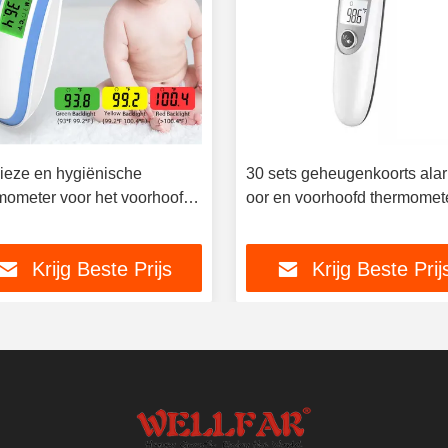
ieze en hygiënische
30 sets geheugenkoorts ala
mometer voor het voorhoofd
oor en voorhoofd thermomete
et oor voor koortsonderzoek
5 cm
Krijg Beste Prijs
Krijg Beste Prij