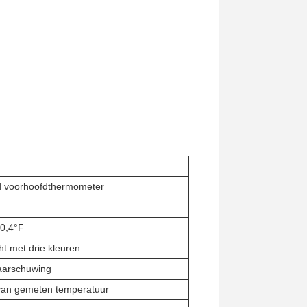
d voorhoofdthermometer
0,4°F
ht met drie kleuren
aarschuwing
van gemeten temperatuur