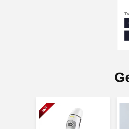
Ta
Ge