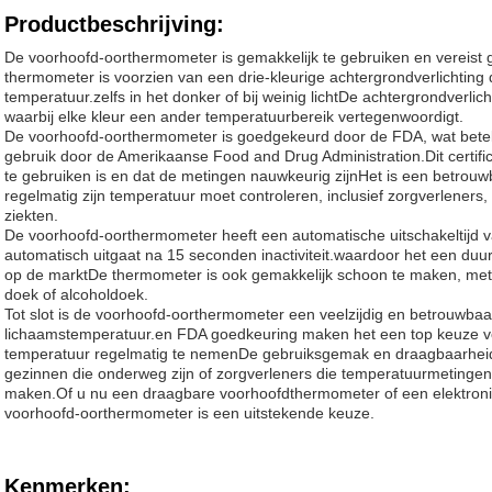
Productbeschrijving:
De voorhoofd-oorthermometer is gemakkelijk te gebruiken en vereist
thermometer is voorzien van een drie-kleurige achtergrondverlichting 
temperatuur.zelfs in het donker of bij weinig lichtDe achtergrondverlic
waarbij elke kleur een ander temperatuurbereik vertegenwoordigt.
De voorhoofd-oorthermometer is goedgekeurd door de FDA, wat beteken
gebruik door de Amerikaanse Food and Drug Administration.Dit certific
te gebruiken is en dat de metingen nauwkeurig zijnHet is een betrouw
regelmatig zijn temperatuur moet controleren, inclusief zorgverlener
ziekten.
De voorhoofd-oorthermometer heeft een automatische uitschakeltijd 
automatisch uitgaat na 15 seconden inactiviteit.waardoor het een du
op de marktDe thermometer is ook gemakkelijk schoon te maken, met
doek of alcoholdoek.
Tot slot is de voorhoofd-oorthermometer een veelzijdig en betrouwba
lichaamstemperatuur.en FDA goedkeuring maken het een top keuze vo
temperatuur regelmatig te nemenDe gebruiksgemak en draagbaarheid
gezinnen die onderweg zijn of zorgverleners die temperatuurmetinge
maken.Of u nu een draagbare voorhoofdthermometer of een elektron
voorhoofd-oorthermometer is een uitstekende keuze.
Kenmerken: