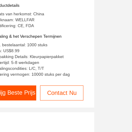
edgekeurd
ductdetails
ats van herkomst: China
rknaam: WELLFAR
tificering: CE, FDA
aling & het Verschepen Termijnen
. bestelaantal: 1000 stuks
js: US$8.99
pakking Details: Kleurpapierpakket
ertijd: 5-8 werkdagen
alingscondities: L/C, T/T
ering vermogen: 10000 stuks per dag
ijg Beste Prijs
Contact Nu