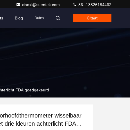
xiaoxl@suentek.com
86--13826184462
ts
Blog
Citaat
Dutch
hterlicht FDA goedgekeurd
orhoofdthermometer wisselbaar
t drie kleuren achterlicht FDA