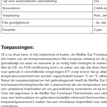
Tijd voor automatische uitschakeling
15s
Stroombron
2 AAA-ba
Toepassing
Huis, zi
Fda goedgekeurd
- Ja, dat
Garantie
2 jaar
Toepassingen:
Of u nu thuis bent, in het ziekenhuis of buiten, de Wellfar Ear Foreh
het meten van de lichaamstemperatuur.Het compacte ontwerp en de ge
gemakkelijk om waar en wanneer je ze nodig hebt metingen te maken
Met de CE- en FDA-certificering kunt u er zeker van zijn dat deze th
voor gebruik in verschillende omgevingen.4°F zorgt ervoor dat je altijd
temperatuurseenheid kan worden ingeschakeld tussen °C en °F, afhan
Naast de nauwkeurigheid en het gebruiksgemak heeft de Wellfar Ea
koortswaarschuwingsfunctie die u waarschuwt als uw temperatuur bov
een uitstekend hulpmiddel om uw gezondheid te controleren en bij te 
Over het algemeen is de Wellfar Ear Forehead Thermometer een uitst
naar een betrouwbare en gebruiksvriendelijke infrarood thermometer.sn
toepassingsscenario's maken het een onmisbaar hulpmiddel voor ieder
controleren.