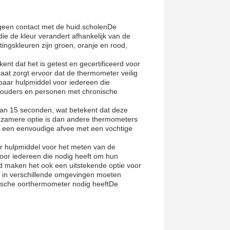
 geen contact met de huid.scholenDe
die de kleur verandert afhankelijk van de
htingskleuren zijn groen, oranje en rood,
t dat het is getest en gecertificeerd voor
aat zorgt ervoor dat de thermometer veilig
baar hulpmiddel voor iedereen die
s, ouders en personen met chronische
van 15 seconden, wat betekent dat deze
urzamere optie is dan andere thermometers
 een eenvoudige afvee met een vochtige
ar hulpmiddel voor het meten van de
or iedereen die nodig heeft om hun
 maken het ook een uitstekende optie voor
n in verschillende omgevingen moeten
ische oorthermometer nodig heeftDe