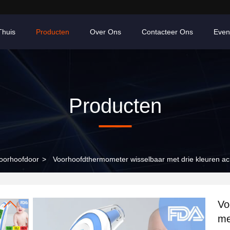
Thuis
Producten
Over Ons
Contacteer Ons
Even
Producten
oorhoofdoor
>
Voorhoofdthermometer wisselbaar met drie kleuren ac
Vo
me