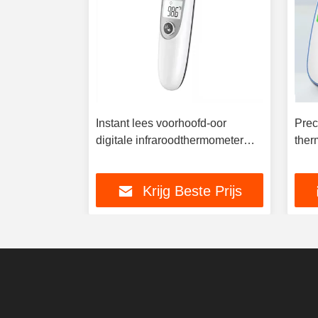
Instant lees voorhoofd-oor
Prec
er met
digitale infraroodthermometer
ther
 LCD-
met automatische uitschakeling
en h
te Prijs
Krijg Beste Prijs