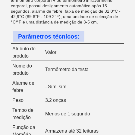
termômetro corporal IR ou termômetro infravermelho
corporal, possui desligamento automático após 15
segundos, alarme de febre, faixa de medição de 32,0°C -
42,9°C (89.6°F - 109.2°F), uma unidade de selecção de
°C/°F e uma distância de medição de 3-5 cm.
Parâmetros técnicos:
Atributo do
Valor
produto
Nome do
Termômetro da testa
produto
Alarme de
- Sim, sim.
febre
Peso
3.2 onças
Tempo de
Menos de 1 segundo
medição
Função da
Armazena até 32 leituras
Memória