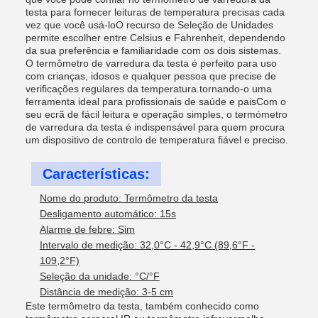
testa para fornecer leituras de temperatura precisas cada
vez que você usá-loO recurso de Seleção de Unidades
permite escolher entre Celsius e Fahrenheit, dependendo
da sua preferência e familiaridade com os dois sistemas.
O termômetro de varredura da testa é perfeito para uso
com crianças, idosos e qualquer pessoa que precise de
verificações regulares da temperatura.tornando-o uma
ferramenta ideal para profissionais de saúde e paisCom o
seu ecrã de fácil leitura e operação simples, o termómetro
de varredura da testa é indispensável para quem procura
um dispositivo de controlo de temperatura fiável e preciso.
Características:
Nome do produto: Termômetro da testa
Desligamento automático: 15s
Alarme de febre: Sim
Intervalo de medição: 32,0°C - 42,9°C (89,6°F -
109,2°F)
Seleção da unidade: °C/°F
Distância de medição: 3-5 cm
Este termômetro da testa, também conhecido como