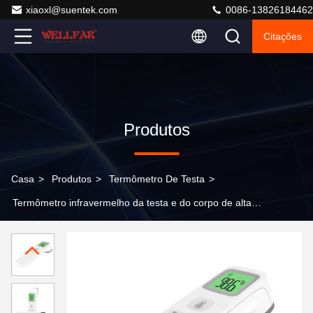
xiaoxl@suentek.com
0086-13826184462
Citações
Produtos
Casa
>
Produtos
>
Termômetro De Testa
>
Termômetro infravermelho da testa e do corpo de alta
precisão com desligamento automático de 15s