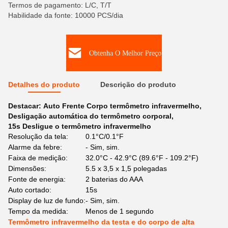
Termos de pagamento: L/C, T/T
Habilidade da fonte: 10000 PCS/dia
Obtenha O Melhor Preço
Detalhes do produto
Descrição do produto
Destacar:
Auto Frente Corpo termômetro infravermelho
,
Desligação automática do termômetro corporal
,
15s Desligue o termômetro infravermelho
Resolução da tela:
0.1°C/0.1°F
Alarme da febre:
- Sim, sim.
Faixa de medição:
32.0°C - 42.9°C (89.6°F - 109.2°F)
Dimensões:
5.5 x 3,5 x 1,5 polegadas
Fonte de energia:
2 baterias do AAA
Auto cortado:
15s
Display de luz de fundo:
- Sim, sim.
Tempo da medida:
Menos de 1 segundo
Termômetro infravermelho da testa e do corpo de alta