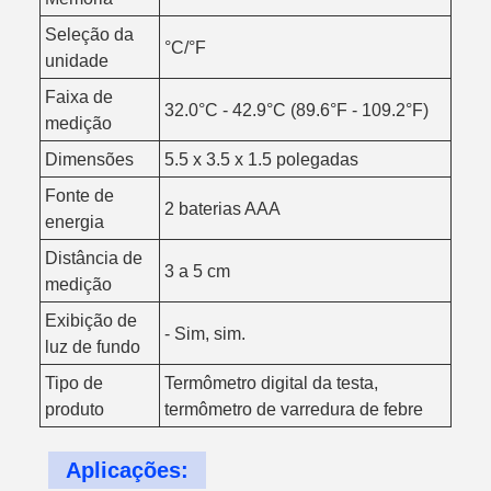
Seleção da
°C/°F
unidade
Faixa de
32.0°C - 42.9°C (89.6°F - 109.2°F)
medição
Dimensões
5.5 x 3.5 x 1.5 polegadas
Fonte de
2 baterias AAA
energia
Distância de
3 a 5 cm
medição
Exibição de
- Sim, sim.
luz de fundo
Tipo de
Termômetro digital da testa,
produto
termômetro de varredura de febre
Aplicações: