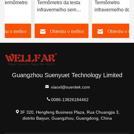
s Termômetro
Termômetro da testa
Termômetro
infravermelho sem
infravermelho do 
elho Para
contato com
humano com 2
ão Rápida e
armazenamento de
baterias AAA e
enha o melhor
Obtenha o melhor
Obtenha o me
da
memória
precisão ± 0,2 ° C/
ura
0,4 ° F
preço
preço
preço
Guangzhou Suenyuet Technology Limited
xiaoxl@suentek.com
0086-13826184462
3F 320, Hengfeng Business Plaza, Rua Chuangjia 3,
distrito Baiyun, Guangzhou, Guangdong, China