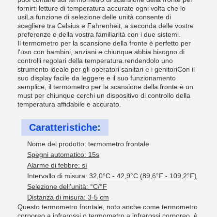
fornirti letture di temperatura accurate ogni volta che lo
usiLa funzione di selezione delle unità consente di
scegliere tra Celsius e Fahrenheit, a seconda delle vostre
preferenze e della vostra familiarità con i due sistemi.
Il termometro per la scansione della fronte è perfetto per
l'uso con bambini, anziani e chiunque abbia bisogno di
controlli regolari della temperatura.rendendolo uno
strumento ideale per gli operatori sanitari e i genitoriCon il
suo display facile da leggere e il suo funzionamento
semplice, il termometro per la scansione della fronte è un
must per chiunque cerchi un dispositivo di controllo della
temperatura affidabile e accurato.
Caratteristiche:
Nome del prodotto: termometro frontale
Spegni automatico: 15s
Alarme di febbre: sì
Intervallo di misura: 32,0°C - 42,9°C (89,6°F - 109,2°F)
Selezione dell'unità: °C/°F
Distanza di misura: 3-5 cm
Questo termometro frontale, noto anche come termometro
corporeo a infrarossi o termometro a infrarossi corporeo, è