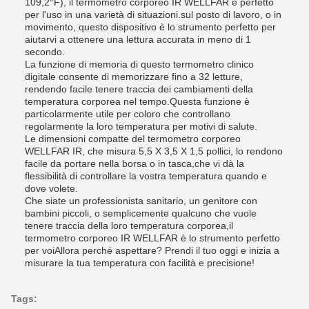
109,2°F), il termometro corporeo IR WELLFAR è perfetto
per l'uso in una varietà di situazioni.sul posto di lavoro, o in
movimento, questo dispositivo è lo strumento perfetto per
aiutarvi a ottenere una lettura accurata in meno di 1
secondo.
La funzione di memoria di questo termometro clinico
digitale consente di memorizzare fino a 32 letture,
rendendo facile tenere traccia dei cambiamenti della
temperatura corporea nel tempo.Questa funzione è
particolarmente utile per coloro che controllano
regolarmente la loro temperatura per motivi di salute.
Le dimensioni compatte del termometro corporeo
WELLFAR IR, che misura 5,5 X 3,5 X 1,5 pollici, lo rendono
facile da portare nella borsa o in tasca,che vi dà la
flessibilità di controllare la vostra temperatura quando e
dove volete.
Che siate un professionista sanitario, un genitore con
bambini piccoli, o semplicemente qualcuno che vuole
tenere traccia della loro temperatura corporea,il
termometro corporeo IR WELLFAR è lo strumento perfetto
per voiAllora perché aspettare? Prendi il tuo oggi e inizia a
misurare la tua temperatura con facilità e precisione!
Tags: