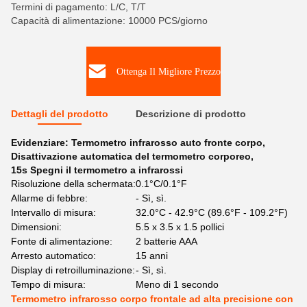
Termini di pagamento: L/C, T/T
Capacità di alimentazione: 10000 PCS/giorno
Ottenga Il Migliore Prezzo
Dettagli del prodotto
Descrizione di prodotto
Evidenziare:
Termometro infrarosso auto fronte corpo
,
Disattivazione automatica del termometro corporeo
,
15s Spegni il termometro a infrarossi
Risoluzione della schermata:
0.1°C/0.1°F
Allarme di febbre:
- Sì, sì.
Intervallo di misura:
32.0°C - 42.9°C (89.6°F - 109.2°F)
Dimensioni:
5.5 x 3.5 x 1.5 pollici
Fonte di alimentazione:
2 batterie AAA
Arresto automatico:
15 anni
Display di retroilluminazione:
- Sì, sì.
Tempo di misura:
Meno di 1 secondo
Termometro infrarosso corpo frontale ad alta precisione con