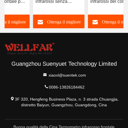
 frontale per
infrarossi senza
infrarossi del corp
llo rapido e
contatto con memoria
umano con 2 batte
ella
AAA e precisione 
nga il migliore
Ottenga il migliore
Ottenga il mig
ura
0,2°C/± 0,4°F
rezzo
prezzo
prezzo
Guangzhou Suenyuet Technology Limited
xiaoxl@suentek.com
0086-13826184462
3F 320, Hengfeng Business Plaza, n. 3 strada Chuangjia,
distretto Baiyun, Guangzhou, Guangdong, Cina
Buona qualità della Cina Termometro infrarosso frontale