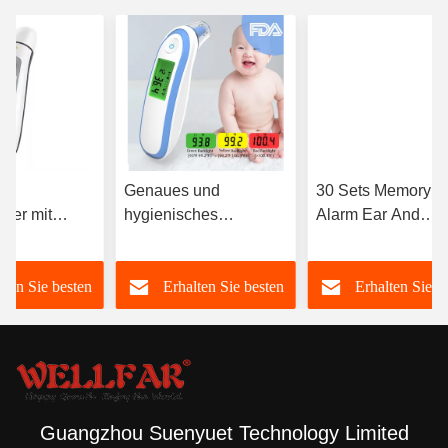
r
Genaues und
30 Sets Memory F
ter mit
hygienisches
Alarm Ear And
schem
Doppelmodus-
Forehead
fahren
Ohrthermometer für
Thermometer 3 bis
lten Sie besten
Erhalten Sie besten
Erhalten Sie b
Fieberuntersuchungen
cm
Preis
Preis
Preis
Guangzhou Suenyuet Technology Limited