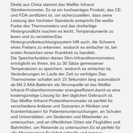
Direkt aus China stammt das Wellfar Infrarot
Stirnthermometer. Es ist ein hochwertiges Produkt, das CE-
und FDA-zertifiziert ist, um sicherzustellen, dass seine
Leistung den höchsten Standards entspricht.Die weiße
Farbe des Thermometers und das dreifarbige
Hintergrundlicht machen es leicht, Temperaturwerte zu
lesen und zu verstehenDas
Hintergrundbeleuchtungssystem hilft auch, die Schwere
eines Fiebers zu erkennen, wodurch es einfacher ist, bei
ersten Anzeichen einer Krankheit zu handeln.
Die Speicherfunktion dieses Stirn-Infrarotthermometers
ermöglicht es Ihnen, bis zu 30 Sätze gemessener
Temperaturen zu speichern, wodurch es einfacher ist,
Veränderungen im Laufe der Zeit zu verfolgen.Das
Thermometer schaltet sich 15 Sekunden lang automatisch
ab.Mit 2 AAA-Batterien als Stromquelle ist das Wellfar
Infrarot-Probenthermometer energieeffizient.damit es eine
kostengünstige Lösung für den täglichen Gebrauch ist.
Das Wellfar-Infrarot-Probenthermometer ist perfekt für
verschiedene Anlässe und Szenarien.in Kliniken und
Krankenhäusern für Patientenuntersuchungen, an Schulen
und Universitäten, um Studenten und Mitarbeiter zu
untersuchen, und an öffentlichen Orten wie Flughäfen und
Bahnhöfen, um Reisende zu untersuchen.Es ist perfekt für
alle Altersgruppen.Es liefert schnelle und genaue