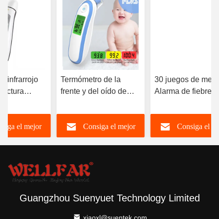
 infrarrojo
Termómetro de la
30 juegos de mem
 lectura
frente y del oído de
Alarma de fiebre d
ea con
doble modo preciso e
oído y termómetro
automático
higiénico para
la frente 3 - 5 cm
siga el mejor
Consiga el mejor
Consiga el m
escanear la fiebre
precio
precio
precio
Guangzhou Suenyuet Technology Limited
xiaoxl@suentek.com