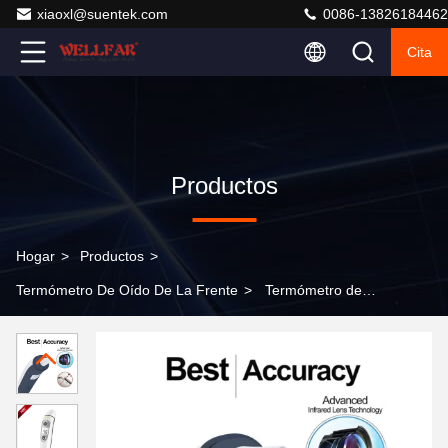
xiaoxl@suentek.com
0086-13826184462
Cita
Productos
Hogar
>
Productos
>
Termómetro De Oído De La Frente
>
Termómetro de
oreja de frente IR blanco con distancia de medición de
3-5 cm aprobado por la FDA