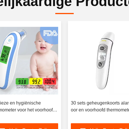
lijkaardige Produc
ieze en hygiënische
30 sets geheugenkoorts ala
mometer voor het voorhoofd
oor en voorhoofd thermomete
et oor voor koortsonderzoek
5 cm