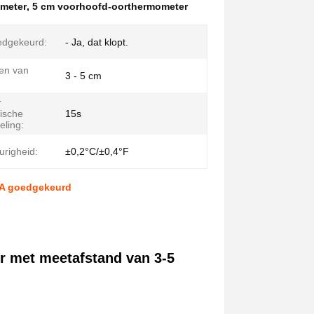
meter
,
5 cm voorhoofd-oorthermometer
edgekeurd:
- Ja, dat klopt.
en van
3 - 5 cm
r
ische
15s
eling:
righeid:
±0,2°C/±0,4°F
DA goedgekeurd
r met meetafstand van 3-5