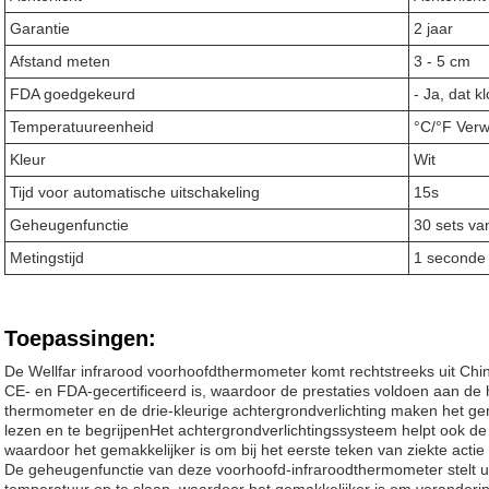
Garantie
2 jaar
Afstand meten
3 - 5 cm
FDA goedgekeurd
- Ja, dat kl
Temperatuureenheid
°C/°F Verw
Kleur
Wit
Tijd voor automatische uitschakeling
15s
Geheugenfunctie
30 sets v
Metingstijd
1 seconde
Toepassingen:
De Wellfar infrarood voorhoofdthermometer komt rechtstreeks uit China
CE- en FDA-gecertificeerd is, waardoor de prestaties voldoen aan de
thermometer en de drie-kleurige achtergrondverlichting maken het g
lezen en te begrijpenHet achtergrondverlichtingssysteem helpt ook de
waardoor het gemakkelijker is om bij het eerste teken van ziekte acti
De geheugenfunctie van deze voorhoofd-infraroodthermometer stelt u 