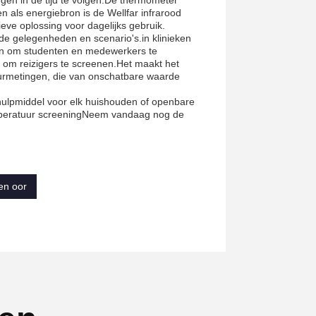
gen in de tijd te volgen.De thermometer
n als energiebron is de Wellfar infrarood
ve oplossing voor dagelijks gebruik.
nde gelegenheden en scenario's.in klinieken
ten om studenten en medewerkers te
 om reizigers te screenen.Het maakt het
tuurmetingen, die van onschatbare waarde
 hulpmiddel voor elk huishouden of openbare
mperatuur screeningNeem vandaag nog de
en oor