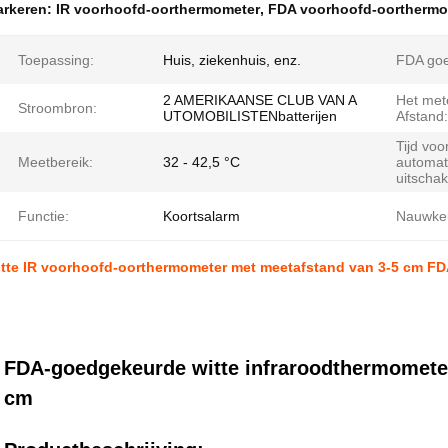
rkeren:
IR voorhoofd-oorthermometer
,
FDA voorhoofd-oorthermo
Toepassing:
Huis, ziekenhuis, enz.
FDA go
2 AMERIKAANSE CLUB VAN A
Het met
Stroombron:
UTOMOBILISTENbatterijen
Afstand:
Tijd voo
Meetbereik:
32 - 42,5 °C
automat
uitschak
Functie:
Koortsalarm
Nauwkeu
tte IR voorhoofd-oorthermometer met meetafstand van 3-5 cm F
FDA-goedgekeurde witte infraroodthermomete
cm