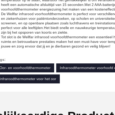
temperatuur op te slaan, waardoor het gemakkelijker is om veranderin
heeft een automatische afsluittijd van 15 seconden.Met 2 AAA-batterije
voorhoofdthermometer energiezuinig.het maken van een kosteneffectie
De Wellfar infrarood voorhoofdthermometer is perfect voor verschille
en ziekenhuizen voor patiëntonderzoeken, op scholen en universitei
screenen, en op openbare plaatsen zoals luchthavens en treinstations
perfect voor alle leeftijden.Het biedt snelle en nauwkeurige tempera
zijn bij het opsporen van koorts en ziekte.
Tot slot is de Wellfar infrarood voorhoofdthermometer een essentieel
ruimte.en betrouwbare prestaties maken het een must-have voor te
jouwe en zorg ervoor dat jij en je dierbaren gezond en veilig blijven!
gs:
Oor- en voorhoofdthermometer
Infraroodthermometer voorhoofd 
Infraroodthermometer voor het oor