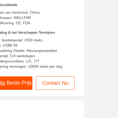
edgekeurd
ductdetails
ats van herkomst: China
rknaam: WELLFAR
tificering: CE, FDA
aling & het Verschepen Termijnen
. bestelaantal: 1000 stuks
js: US$8.99
pakking Details: Kleurpapierpakket
ertijd: 5-8 werkdagen
alingscondities: L/C, T/T
ering vermogen: 10000 stuks per dag
ijg Beste Prijs
Contact Nu