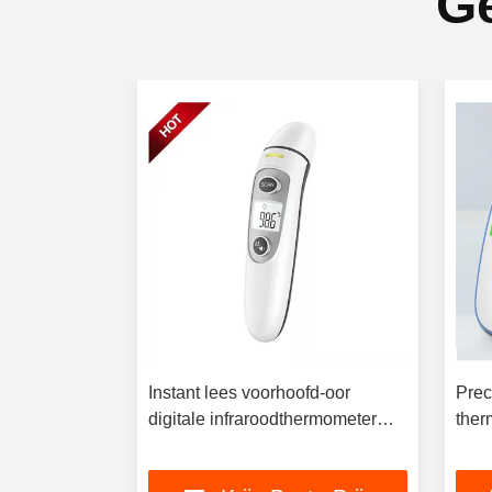
Ge
Instant lees voorhoofd-oor
Prec
er met
digitale infraroodthermometer
ther
 LCD-
met automatische uitschakeling
en h