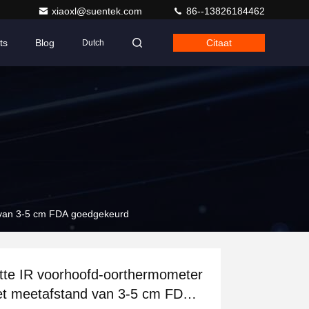
xiaoxl@suentek.com
86--13826184462
ts
Blog
Citaat
Dutch
 van 3-5 cm FDA goedgekeurd
tte IR voorhoofd-oorthermometer
t meetafstand van 3-5 cm FDA