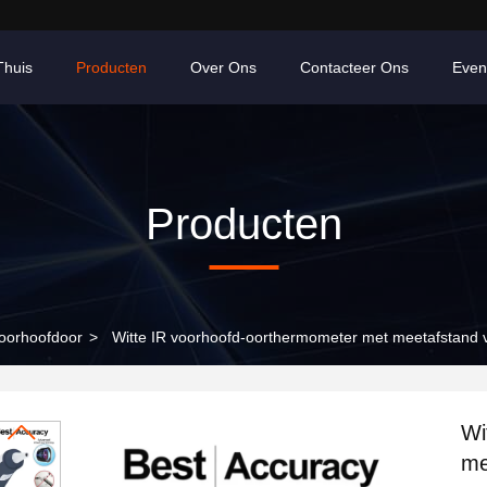
Thuis
Producten
Over Ons
Contacteer Ons
Even
Producten
oorhoofdoor
>
Witte IR voorhoofd-oorthermometer met meetafstand
Wi
me