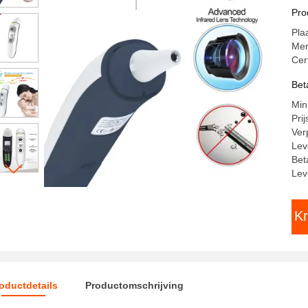
go
Pro
Pla
Me
Cer
Bet
Min
Pri
Ver
Lev
Bet
Lev
Kr
oductdetails
Productomschrijving