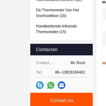
Ma
De Thermometer Van Het
Voorhoofdoor
(16)
Handbediende Infrarode
Thermometer
(15)
Contacten
Contacten:
Mr. Rock
Wi
Tel.:
86--13826184462
Contact nu