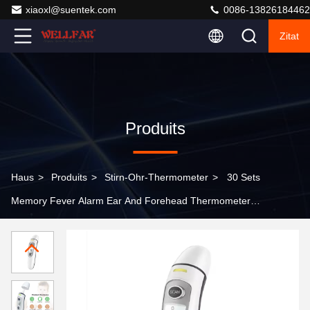
xiaoxl@suentek.com
0086-13826184462
Zitat
Produits
Haus
>
Produits
>
Stirn-Ohr-Thermometer
>
30 Sets
Memory Fever Alarm Ear And Forehead Thermometer 3
bis 5 cm