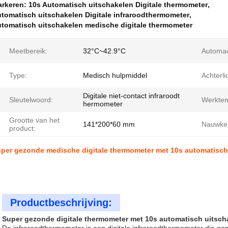
rkeren:
10s Automatisch uitschakelen Digitale thermometer
,
tomatisch uitschakelen Digitale infraroodthermometer
,
tomatisch uitschakelen medische digitale thermometer
Meetbereik:
32°C~42.9°C
Automac
Type:
Medisch hulpmiddel
Achterli
Digitale niet-contact infraroodt
Sleutelwoord:
Werktem
hermometer
Grootte van het
141*200*60 mm
Nauwkeu
product:
per gezonde medische digitale thermometer met 10s automatisch
Productbeschrijving:
Super gezonde digitale thermometer met 10s automatisch uitsc