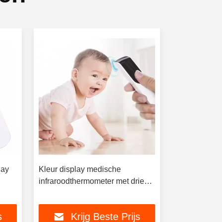
lay
Kleur display medische
Kleurbeeldb
infraroodthermometer met drie
digitale inf
kleuren achtergrondlicht
zonder conta
s
Krijg Beste Prijs
Kri