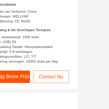
tgeschakeld
ductdetails
ats van herkomst: China
rknaam: WELLFAR
tificering: CE, RoHS
aling & het Verschepen Termijnen
. bestelaantal: 1000 stuks
js: US$1.99
pakking Details: Kleurpapierpakket
ertijd: 5-8 werkdagen
alingscondities: L/C, T/T
ering vermogen: 10000 stuks per dag
ijg Beste Prijs
Contact Nu