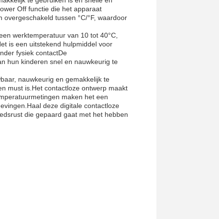
kkelijk te gebruiken is en snelle en
wer Off functie die het apparaat
en overgeschakeld tussen °C/°F, waardoor
een werktemperatuur van 10 tot 40°C,
et is een uitstekend hulpmiddel voor
nder fysiek contactDe
an hun kinderen snel en nauwkeurig te
baar, nauwkeurig en gemakkelijk te
een must is.Het contactloze ontwerp maakt
 temperatuurmetingen maken het een
evingen.Haal deze digitale contactloze
edsrust die gepaard gaat met het hebben