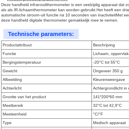
Deze handheld infraroodthermometer is een veelzijdig apparaat dat z
als als IR-lichaamthermometer kan worden gebruikt.Het heeft een drie
automatische stroom-uit functie na 10 seconden van inactiviteitMet 
deze handheld digitale thermometer gemakkelijk mee te nemen.
Technische parameters:
Productattribuut
Beschrijving
Functie
Lichaam, oppervlak
Bergingstemperatuur
-20°C tot 55°C
Gewicht
Ongeveer 350 g
Afbeelding
Kleurenweergave
Achterlicht
Achtergrondlicht in 
Grootte van het product
141*200*60 mm
Meetbereik
32°C tot 42,9°C
Meeteenheid
°C/°F
Type
Medisch apparaat