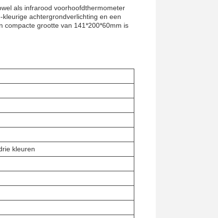
owel als infrarood voorhoofdthermometer
-kleurige achtergrondverlichting en een
een compacte grootte van 141*200*60mm is
drie kleuren