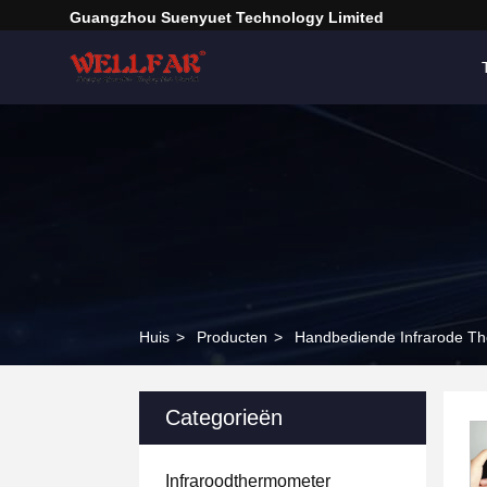
Guangzhou Suenyuet Technology Limited
Huis
>
Producten
>
Handbediende Infrarode T
Categorieën
Infraroodthermometer