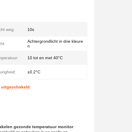
ht weg:
10s
Achtergrondlicht in drie kleure
cht:
n
peratuur:
10 tot en met 40°C
righeid:
±0.2°C
 uitgeschakeld
hakelen gezonde temperatuur monitor