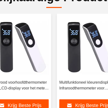
arood voorhoofdthermometer
Multifunktioneel kleurendisp
LCD-display voor het meten
Infraroodthermometer voor
de lichaamstemperatuur
lichaam en oppervlak
Krijg Beste Prijs
Krijg Beste Prij