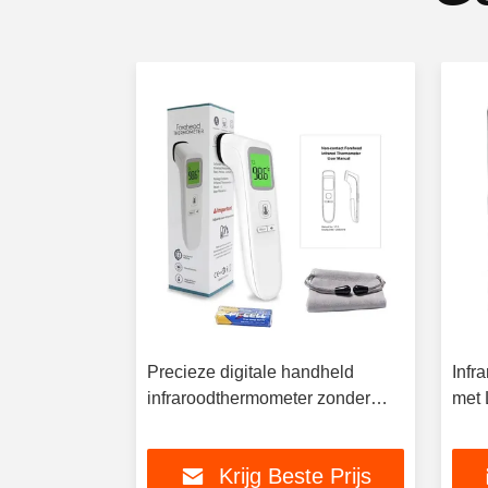
Precieze digitale handheld
Infr
er 1 seconde
infraroodthermometer zonder
met 
contact met kleurenscherm
van 
te Prijs
Krijg Beste Prijs