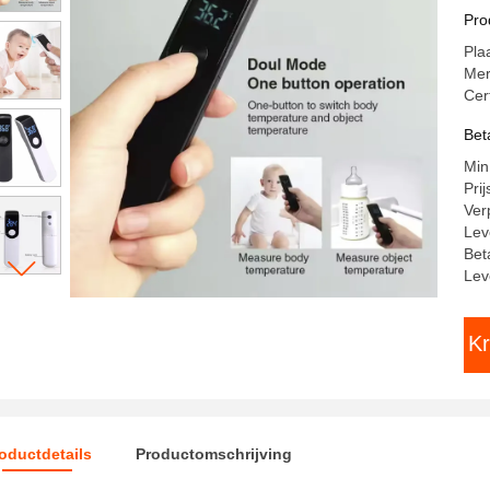
ui
Pro
Pla
Me
Cer
Bet
Min
Pri
Ver
Lev
Bet
Lev
Kr
oductdetails
Productomschrijving