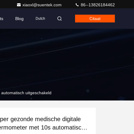
xiaoxl@suentek.com
86--13826184462
ts
Blog
Citaat
Dutch
 automatisch uitgeschakeld
per gezonde medische digitale
ermometer met 10s automatisch