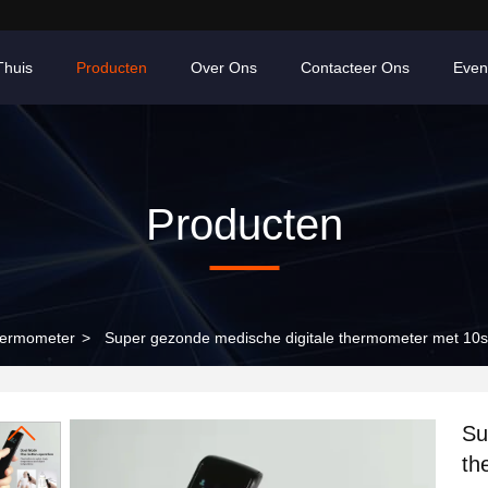
Thuis
Producten
Over Ons
Contacteer Ons
Even
Producten
hermometer
>
Super gezonde medische digitale thermometer met 10s
Su
th