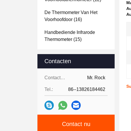
Ma
Au
De Thermometer Van Het
Au
Voorhoofdoor
(16)
Handbediende Infrarode
Thermometer
(15)
Contacten
Contacten:
Mr. Rock
Su
Tel.:
86--13826184462
Contact nu