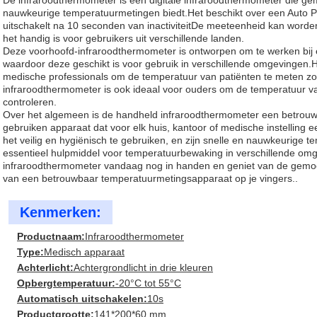
De infraroodthermometer is een digitale infraroodthermometer die gema
nauwkeurige temperatuurmetingen biedt.Het beschikt over een Auto Po
uitschakelt na 10 seconden van inactiviteitDe meeteenheid kan word
het handig is voor gebruikers uit verschillende landen.
Deze voorhoofd-infraroodthermometer is ontworpen om te werken bij 
waardoor deze geschikt is voor gebruik in verschillende omgevingen.H
medische professionals om de temperatuur van patiënten te meten zo
infraroodthermometer is ook ideaal voor ouders om de temperatuur v
controleren.
Over het algemeen is de handheld infraroodthermometer een betrouw
gebruiken apparaat dat voor elk huis, kantoor of medische instelling 
het veilig en hygiënisch te gebruiken, en zijn snelle en nauwkeurige
essentieel hulpmiddel voor temperatuurbewaking in verschillende omg
infraroodthermometer vandaag nog in handen en geniet van de gemo
van een betrouwbaar temperatuurmetingsapparaat op je vingers..
Kenmerken:
Productnaam:
Infraroodthermometer
Type:
Medisch apparaat
Achterlicht:
Achtergrondlicht in drie kleuren
Opbergtemperatuur:
-20°C tot 55°C
Automatisch uitschakelen:
10s
Productgrootte:
141*200*60 mm