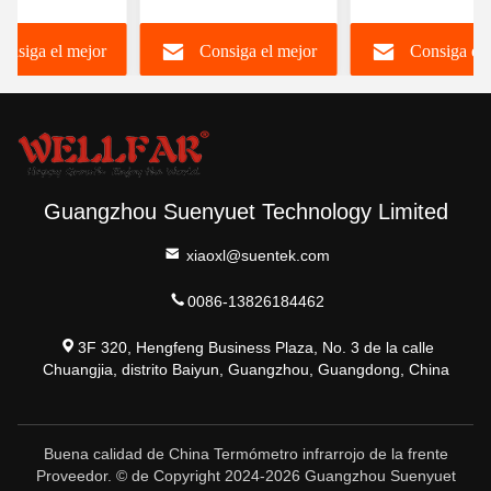
alla a color
medición de la
de mano para el
onsiga el mejor
Consiga el mejor
Consiga el 
temperatura corporal
cuerpo y la super
precio
precio
precio
Guangzhou Suenyuet Technology Limited
xiaoxl@suentek.com
0086-13826184462
3F 320, Hengfeng Business Plaza, No. 3 de la calle
Chuangjia, distrito Baiyun, Guangzhou, Guangdong, China
Buena calidad de China Termómetro infrarrojo de la frente
Proveedor. © de Copyright 2024-2026 Guangzhou Suenyuet