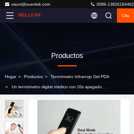
xiaoxl@suentek.com
0086-13826184462
Cita
Productos
Hogar
>
Productos
>
Termómetro Infrarrojo Del PDA
>
Un termómetro digital médico con 10s apagado
automáticamente.