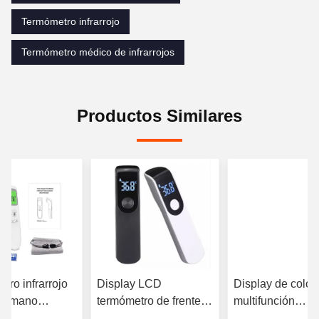
Termómetro infrarrojo
Termómetro médico de infrarrojos
Productos Similares
tro infrarrojo
Display LCD
Display de color
 de mano
termómetro de frente
multifunción
sin contacto
infrarrojo para la
termómetro infrar