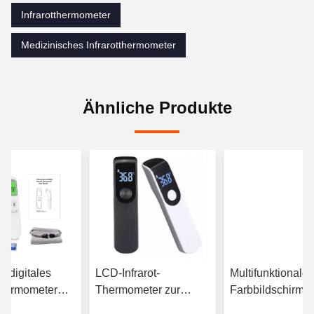
Infrarotthermometer
Medizinisches Infrarotthermometer
Ähnliche Produkte
 digitales
LCD-Infrarot-
Multifunktionaler
tthermometer
Thermometer zur
Farbbildschirm
ntakt mit
Messung der
Infrarotthermomet