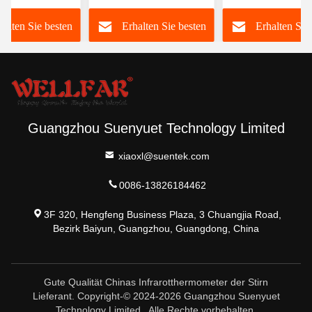
dschirm
Körpertemperatur
Körper und Ober
halten Sie besten
Erhalten Sie besten
Erhalten Sie
Preis
Preis
Preis
Guangzhou Suenyuet Technology Limited
xiaoxl@suentek.com
0086-13826184462
3F 320, Hengfeng Business Plaza, 3 Chuangjia Road,
Bezirk Baiyun, Guangzhou, Guangdong, China
Gute Qualität Chinas Infrarotthermometer der Stirn
Lieferant. Copyright-© 2024-2026 Guangzhou Suenyuet
Technology Limited . Alle Rechte vorbehalten.