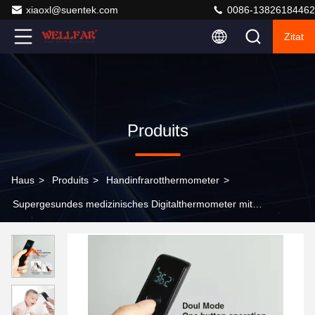
xiaoxl@suentek.com
0086-13826184462
Zitat
Produits
Haus
>
Produits
>
Handinfrarotthermometer
>
Supergesundes medizinisches Digitalthermometer mit
10s automatisch ausgeschaltet