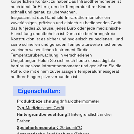
körperlichen Kontakt zu habenDas Infrarotthermometer ist
auch ideal für Eltern, um die Temperatur ihrer Kinder
schnell und genau zu überwachen.
Insgesamt ist das Handheld-Infrarotthermometer ein
zuverlässiges, präzises und einfach zu bedienendes Gerät,
das für jedes Zuhause, jedes Büro oder jede medizinische
Einrichtung unentbehrlich ist.Durch die berührungsfreie
Konstruktion ist es sicher und hygienisch zu bedienen., und
seine schnellen und genauen Temperaturwerte machen es
zu einem wesentlichen Instrument für die
Temperaturüberwachung in verschiedenen
Umgebungen.Holen Sie sich noch heute dieses digitale
berührungslose Infrarotthermometer und genießen Sie die
Ruhe, die mit einem zuverlässigen Temperaturmessgerät
an Ihrer Fingerspitze verbunden ist..
Eigenschaften:
Produktbezeichnung:
Infrarotthermometer
Typ:
Medizinisches Gerät
Hintergrundbeleuchtung:
Hintergrundlicht in drei
Farben
Speichertemperatur:
-20 bis 55°C