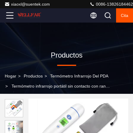
xiaoxl@suentek.com
0086-13826184462
Cita
Productos
Hogar
>
Productos
>
Termómetro Infrarrojo Del PDA
>
Termómetro infrarrojo portátil sin contacto con rango
de temperatura de 32 a 42.9.C