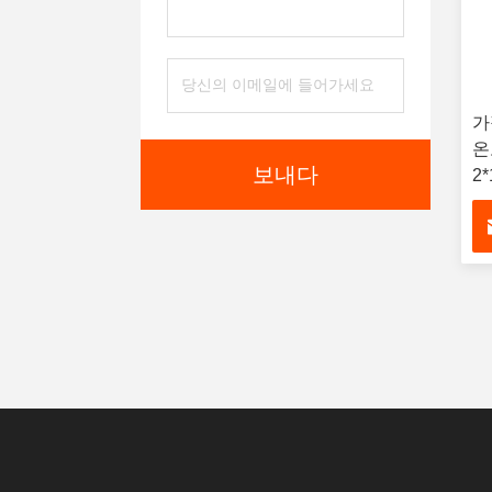
가
온
보내다
2