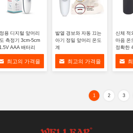
정용 디지털 앞머리
발열 경보와 자동 끄는
신체 적
도 측정기 3cm-5cm
아기 정밀 앞머리 온도
마음 온도
*1.5V AAA 배터리
계
정확한 
최고의 가격을
최고의 가격을
최
얻으십시오
얻으십시오
얻
1
2
3