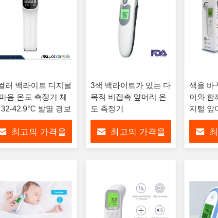
 컬러 백라이트 디지털
3색 백라이트가 있는 다
색을 바
마음 온도 측정기 체
목적 비접촉 앞머리 온
이와 함
 32-42.9°C 발열 경보
도 측정기
지털 앞
기 3VD
최고의 가격을
최고의 가격을
최
얻으십시오
얻으십시오
얻