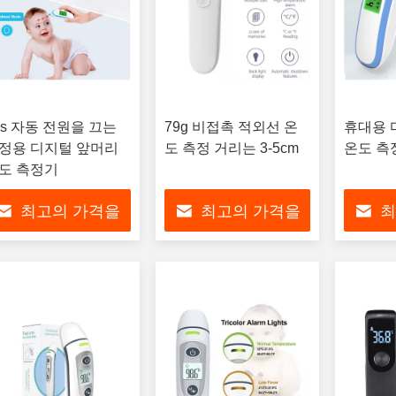
5s 자동 전원을 끄는
79g 비접촉 적외선 온
휴대용 
정용 디지털 앞머리
도 측정 거리는 3-5cm
온도 측
도 측정기
최고의 가격을
최고의 가격을
최
얻으십시오
얻으십시오
얻