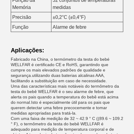
Função da
32 conjuntos de temperaturas
Memória
medidas
Precisão
±0,2°C (±0,4°F)
Função
Alarme de febre
Aplicações:
Fabricado na China, o termómetro da testa do bebé
WELLFAR é certificado CE e RoHS, garantindo que
cumpre os mais elevados padrões de qualidade e
segurança.utilizando duas baterias alcalinas AAA,
facilitando a substituição em caso de necessidade.
Uma das características mais notáveis do termômetro da
testa do bebê WELLFAR é o seu alarme de febre, que
alerta os pais quando a temperatura do bebê está acima
do normal.Isto é especialmente útil para os pais que
querem detectar uma febre precocemente e tomar
medidas apropriadas para tratá-la.
Com uma faixa de medição de 32 ~ 42.9 ° C ((89.6 ~ 109.2
° F), o termômetro da testa do bebê WELLFAR é
adequado para medição de temperatura corporal e de