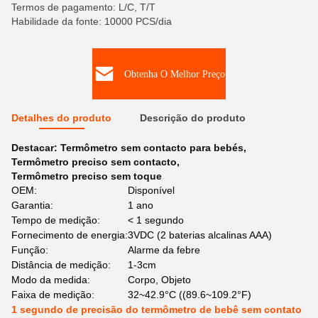
Termos de pagamento: L/C, T/T
Habilidade da fonte: 10000 PCS/dia
Obtenha O Melhor Preço
Detalhes do produto
Descrição do produto
Destacar:
Termômetro sem contacto para bebés
,
Termômetro preciso sem contacto
,
Termômetro preciso sem toque
OEM:
Disponível
Garantia:
1 ano
Tempo de medição:
< 1 segundo
Fornecimento de energia:
3VDC (2 baterias alcalinas AAA)
Função:
Alarme da febre
Distância de medição:
1-3cm
Modo da medida:
Corpo, Objeto
Faixa de medição:
32~42.9°C ((89.6~109.2°F)
1 segundo de precisão do termômetro de bebê sem contato