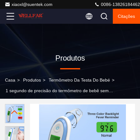
xiaoxl@suentek.com
0086-13826184462
Citações
Produtos
Casa
>
Produtos
>
Termômetro Da Testa Do Bebé
>
1 segundo de precisão do termômetro de bebê sem
contato com alarme de febre