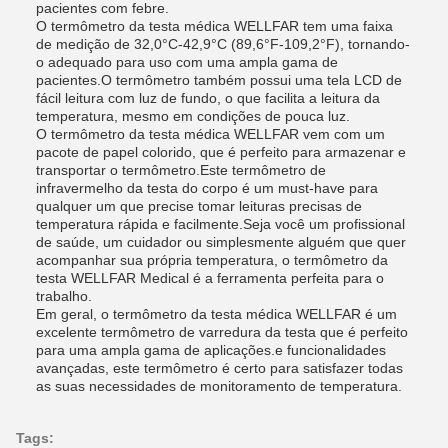
pacientes com febre.
O termômetro da testa médica WELLFAR tem uma faixa
de medição de 32,0°C-42,9°C (89,6°F-109,2°F), tornando-
o adequado para uso com uma ampla gama de
pacientes.O termômetro também possui uma tela LCD de
fácil leitura com luz de fundo, o que facilita a leitura da
temperatura, mesmo em condições de pouca luz.
O termômetro da testa médica WELLFAR vem com um
pacote de papel colorido, que é perfeito para armazenar e
transportar o termômetro.Este termômetro de
infravermelho da testa do corpo é um must-have para
qualquer um que precise tomar leituras precisas de
temperatura rápida e facilmente.Seja você um profissional
de saúde, um cuidador ou simplesmente alguém que quer
acompanhar sua própria temperatura, o termômetro da
testa WELLFAR Medical é a ferramenta perfeita para o
trabalho.
Em geral, o termômetro da testa médica WELLFAR é um
excelente termômetro de varredura da testa que é perfeito
para uma ampla gama de aplicações.e funcionalidades
avançadas, este termômetro é certo para satisfazer todas
as suas necessidades de monitoramento de temperatura.
Tags: