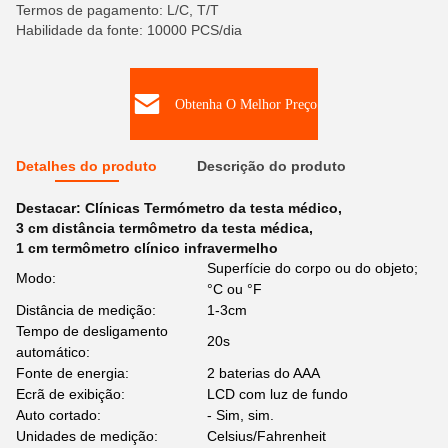
Termos de pagamento: L/C, T/T
Habilidade da fonte: 10000 PCS/dia
Obtenha O Melhor Preço
Detalhes do produto
Descrição do produto
Destacar:
Clínicas Termómetro da testa médico
,
3 cm distância termômetro da testa médica
,
1 cm termômetro clínico infravermelho
Superfície do corpo ou do objeto;
Modo:
°C ou °F
Distância de medição:
1-3cm
Tempo de desligamento
20s
automático:
Fonte de energia:
2 baterias do AAA
Ecrã de exibição:
LCD com luz de fundo
Auto cortado:
- Sim, sim.
Unidades de medição:
Celsius/Fahrenheit