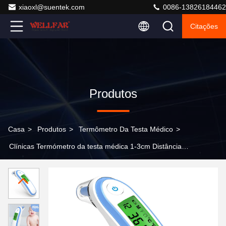
xiaoxl@suentek.com
0086-13826184462
Citações
Produtos
Casa
>
Produtos
>
Termômetro Da Testa Médico
>
Clínicas Termómetro da testa médica 1-3cm Distância
de medição