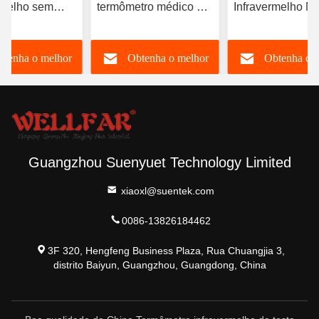
rmelho sem
termômetro médico da
Infravermelho M
o para medição
testa sem toque com
Sem Contato C
eratura
luz LCD
Alarme De Febr
btenha o melhor
Obtenha o melhor
Obtenha o 
l e dos objetos
Display LCD
preço
preço
preço
Guangzhou Suenyuet Technology Limited
xiaoxl@suentek.com
0086-13826184462
3F 320, Hengfeng Business Plaza, Rua Chuangjia 3,
distrito Baiyun, Guangzhou, Guangdong, China