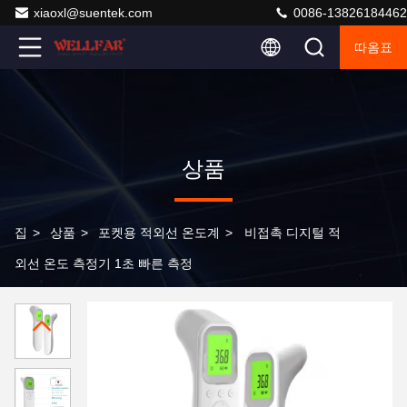
xiaoxl@suentek.com
0086-13826184462
따옴표
상품
집
>
상품
>
포켓용 적외선 온도계
>
비접촉 디지털 적
외선 온도 측정기 1초 빠른 측정