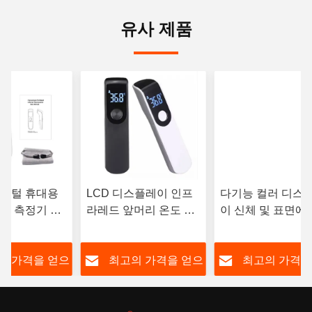
유사 제품
디지털 휴대용
LCD 디스플레이 인프
다기능 컬러 디스
도 측정기 색
라레드 앞머리 온도 측
이 신체 및 표면에
플레이와 접촉
정기
휴대용 적외선 온도
니다.
정기
의 가격을 얻으
최고의 가격을 얻으
최고의 가격을
십시오
십시오
십시오