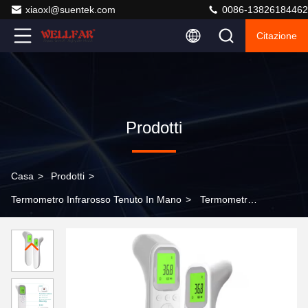
xiaoxl@suentek.com
0086-13826184462
Citazione
Prodotti
Casa
>
Prodotti
>
Termometro Infrarosso Tenuto In Mano
>
Termometro
infrarosso digitale senza contatto 1 secondo misurazione
rapida