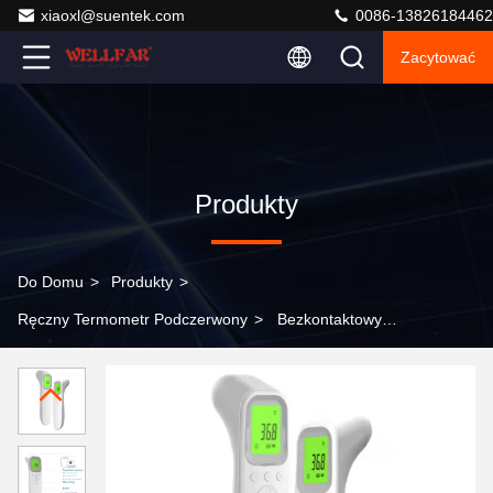
xiaoxl@suentek.com
0086-13826184462
Zacytować
Produkty
Do Domu
>
Produkty
>
Ręczny Termometr Podczerwony
>
Bezkontaktowy
termometr cyfrowy w podczerwieni 1 sekunda szybkiego
pomiaru