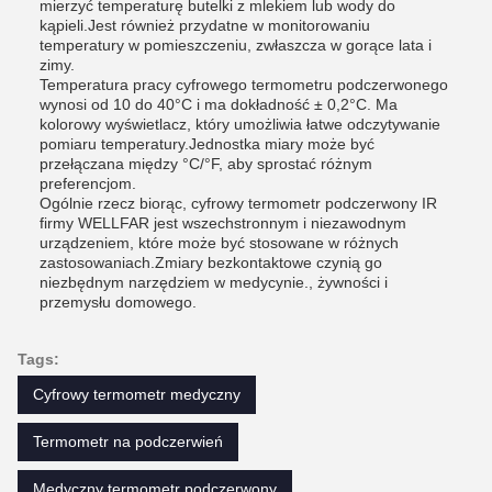
mierzyć temperaturę butelki z mlekiem lub wody do
kąpieli.Jest również przydatne w monitorowaniu
temperatury w pomieszczeniu, zwłaszcza w gorące lata i
zimy.
Temperatura pracy cyfrowego termometru podczerwonego
wynosi od 10 do 40°C i ma dokładność ± 0,2°C. Ma
kolorowy wyświetlacz, który umożliwia łatwe odczytywanie
pomiaru temperatury.Jednostka miary może być
przełączana między °C/°F, aby sprostać różnym
preferencjom.
Ogólnie rzecz biorąc, cyfrowy termometr podczerwony IR
firmy WELLFAR jest wszechstronnym i niezawodnym
urządzeniem, które może być stosowane w różnych
zastosowaniach.Zmiary bezkontaktowe czynią go
niezbędnym narzędziem w medycynie., żywności i
przemysłu domowego.
Tags:
Cyfrowy termometr medyczny
Termometr na podczerwień
Medyczny termometr podczerwony