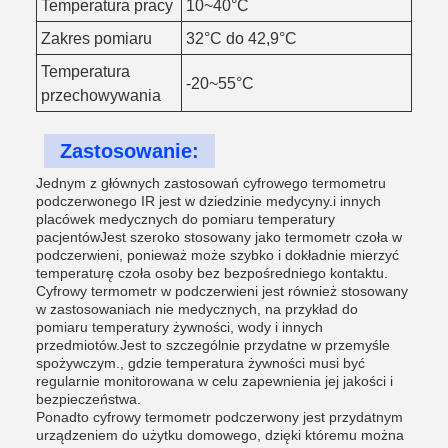
Temperatura pracy
10~40°C
Zakres pomiaru
32°C do 42,9°C
Temperatura
-20~55°C
przechowywania
Zastosowanie:
Jednym z głównych zastosowań cyfrowego termometru
podczerwonego IR jest w dziedzinie medycyny.i innych
placówek medycznych do pomiaru temperatury
pacjentówJest szeroko stosowany jako termometr czoła w
podczerwieni, ponieważ może szybko i dokładnie mierzyć
temperaturę czoła osoby bez bezpośredniego kontaktu.
Cyfrowy termometr w podczerwieni jest również stosowany
w zastosowaniach nie medycznych, na przykład do
pomiaru temperatury żywności, wody i innych
przedmiotów.Jest to szczególnie przydatne w przemyśle
spożywczym., gdzie temperatura żywności musi być
regularnie monitorowana w celu zapewnienia jej jakości i
bezpieczeństwa.
Ponadto cyfrowy termometr podczerwony jest przydatnym
urządzeniem do użytku domowego, dzięki któremu można