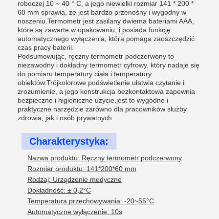
roboczej 10 ~ 40 ° C, a jego niewielki rozmiar 141 * 200 *
60 mm sprawia, że jest bardzo przenośny i wygodny w
noszeniu.Termometr jest zasilany dwiema bateriami AAA,
które są zawarte w opakowaniu, i posiada funkcję
automatycznego wyłączenia, która pomaga zaoszczędzić
czas pracy baterii.
Podsumowując, ręczny termometr podczerwony to
niezawodny i dokładny termometr cyfrowy, który nadaje się
do pomiaru temperatury ciała i temperatury
obiektów.Trójkolorowe podświetlenie ułatwia czytanie i
zrozumienie, a jego konstrukcja bezkontaktowa zapewnia
bezpieczne i higieniczne użycie.jest to wygodne i
praktyczne narzędzie zarówno dla pracowników służby
zdrowia, jak i osób prywatnych.
Charakterystyka:
Nazwa produktu: Ręczny termometr podczerwony
Rozmiar produktu: 141*200*60 mm
Rodzaj: Urządzenie medyczne
Dokładność: ± 0,2°C
Temperatura przechowywania: -20~55°C
Automatyczne wyłączenie: 10s