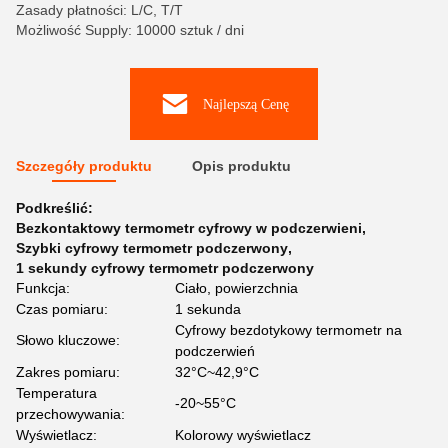
Zasady płatności: L/C, T/T
Możliwość Supply: 10000 sztuk / dni
Najlepszą Cenę
Szczegóły produktu
Opis produktu
Podkreślić:
Bezkontaktowy termometr cyfrowy w podczerwieni
,
Szybki cyfrowy termometr podczerwony
,
1 sekundy cyfrowy termometr podczerwony
Funkcja:
Ciało, powierzchnia
Czas pomiaru:
1 sekunda
Cyfrowy bezdotykowy termometr na
Słowo kluczowe:
podczerwień
Zakres pomiaru:
32°C~42,9°C
Temperatura
-20~55°C
przechowywania:
Wyświetlacz:
Kolorowy wyświetlacz