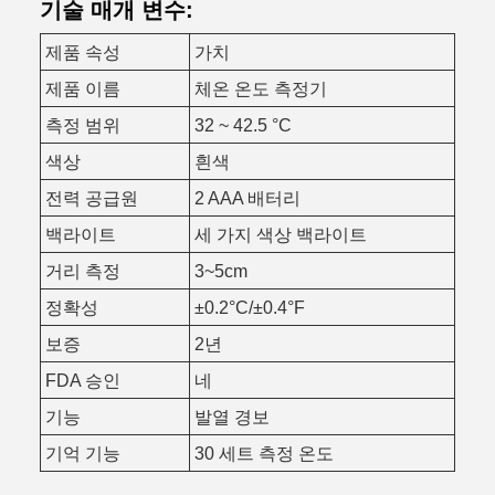
기술 매개 변수:
제품 속성
가치
제품 이름
체온 온도 측정기
측정 범위
32 ~ 42.5 °C
색상
흰색
전력 공급원
2 AAA 배터리
백라이트
세 가지 색상 백라이트
거리 측정
3~5cm
정확성
±0.2°C/±0.4°F
보증
2년
FDA 승인
네
기능
발열 경보
기억 기능
30 세트 측정 온도