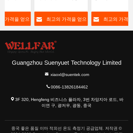
3 ~ 5cm
FDA 승인
의 가격을 얻으
최고의 가격을 얻으
최고의 가격을
십시오
십시오
십시오
Guangzhou Suenyuet Technology Limited
xiaoxl@suentek.com
0086-13826184462
3F 320, Hengfeng 비즈니스 플라자, 3번 차앙지아 로드, 바
이연 구, 광저우, 광둥, 중국
중국 좋은 품질 이마 적외선 온도 측정기 공급업체. 저작권 ©