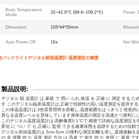
Body Temperature
32~42.9°C (89.6~109.2°F)
Power S
Mode:
Dimension:
155*44*35mm
Measuri
Auto Power Off:
15s
Net Wei
色バックライトデジタル前頭温度計 温度測定の精度
製品説明:
デジタル 額 温度計 は,家庭 で 用い られ,体温 を 正確 に 測定 する ため 
す.このデジタル臨床温度計は,正確で信頼性の高い温度測定を提供する
この体温温度計は,3色背景照明を搭載し,温度範囲をはっきりと視覚的
異なる温度レベルを意味しています身体温度の測定を迅速かつ便利にし
このデジタル温度温度計は,高解像度0.1°Cで,精密で詳細な温度測定を保
変化 に つい て も,正確に 監視 できる健康状態を追跡するための信
デジタル前頭温度計は 3cm-5cm の便利な測定距離を有し,直接接触
の 非 侵襲 的 な 温度 測定 方法 は,迅速 で 衛生 的 な 使用 に 