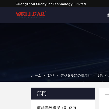
Guangzhou Suenyuet Technology Limited
ホーム
>
製品
>
デジタル額の温度計
>
3色バ
部門
前頭赤外線温度計
(39)