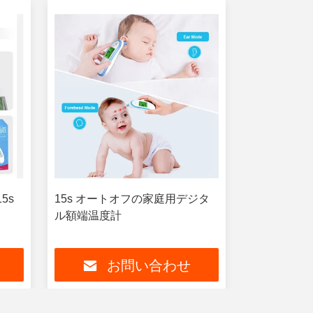
5s
15s オートオフの家庭用デジタ
79g 接触し
ル額端温度計
5cm 測定距
お問い合わせ