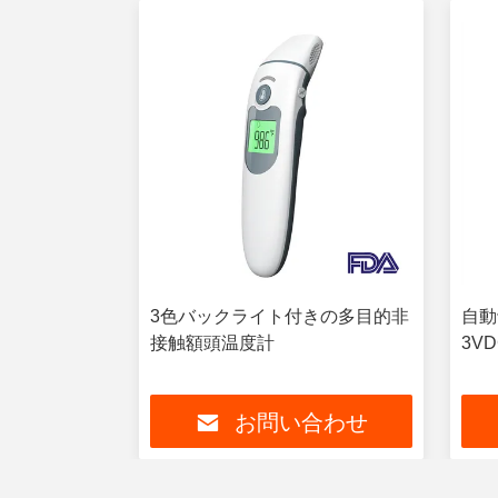
ッテリー付き
3色バックライト付きの多目的非
自動
用デジタル前頭
接触額頭温度計
3V
合わせ
お問い合わせ