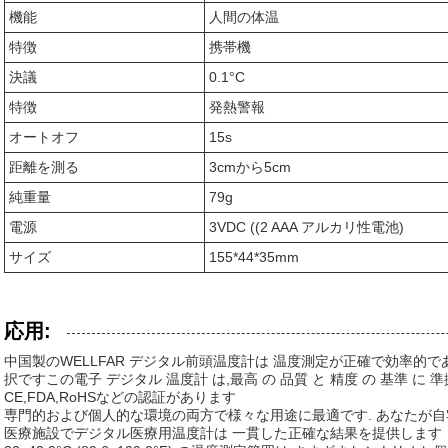
機能
人間の体温
特徴
携帯機
決議
0.1°C
特徴
発熱警報
オートオフ
15s
距離を測る
3cmから5cm
純重量
79g
電源
3VDC ((2 AAA アルカリ性電池)
サイズ
155*44*35mm
応用:
中国製のWELLFAR デジタル前頭温度計は 温度測定が正確で効率的
択ですこの電子 デジタル 温度計 は,最高 の 品質 と 精度 の 基準 に 準拠
CE,FDA,RoHSなどの認証があります
専門的および個人的な環境の両方で様々な用途に最適です. あなたが自
医療施設でデジタル医療用温度計は 一貫した正確な結果を提供します