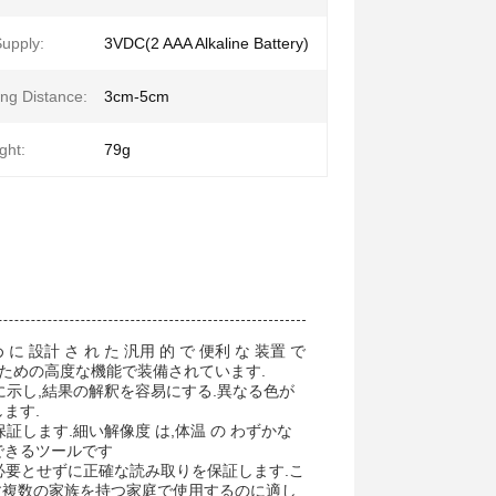
upply:
3VDC(2 AAA Alkaline Battery)
ng Distance:
3cm-5cm
ght:
79g
に 設計 さ れ た 汎用 的 で 便利 な 装置 で
ための高度な機能で装備されています.
に示し,結果の解釈を容易にする.異なる色が
ます.
証します.細い解像度 は,体温 の わずかな
頼できるツールです
を必要とせずに正確な読み取りを保証します.こ
最適 です複数の家族を持つ家庭で使用するのに適し