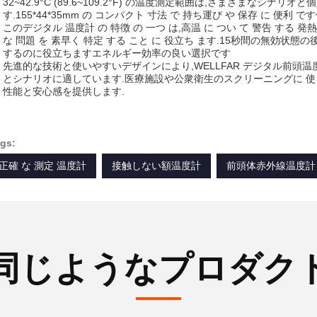
32~42.9°C (89.6~109.2°F) の温度測定範囲は,さまざまなシ
す.155*44*35mm の コンパクト 寸法 で 持ち運び や 保存 に 便利
このデジタル 温度計 の 特徴 の 一つ は,高温 に つい て 警告 する 発熱
な 問題 を 素早く 特定 する こと に 役立ち ます.15秒間の無効状
するのに役立ちますエネルギー効率の良い選択です
先進的な技術と使いやすいデザインにより,WELLFAR デジタル前頭
とシナリオに適しています.医療施設や公衆衛生のスクリーニングに 
性能と安心感を提供します.
gs:
正確 な 測定 温度計
接触しない額温度計
前頭体赤外線温度計
同じようなプロダク