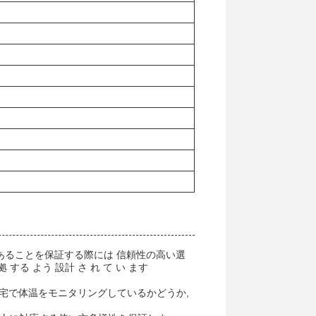
であることを保証する際には 信頼性の高い選
 する よう 設計 さ れ て い ます
宅で体温をモニタリングしているかどうか,