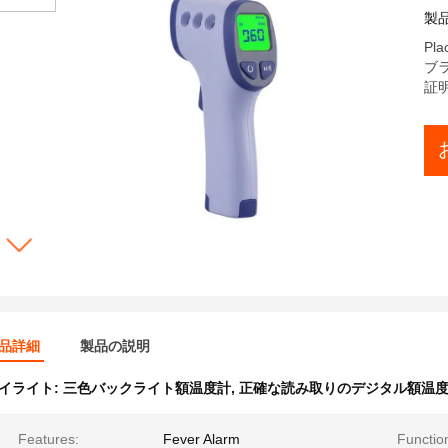
製
Pla
ブラ
証明:
品詳細
製品の説明
イライト:
三色バックライト額温度計
,
正確な読み取りのデジタル額温
Features:
Fever Alarm
Functio