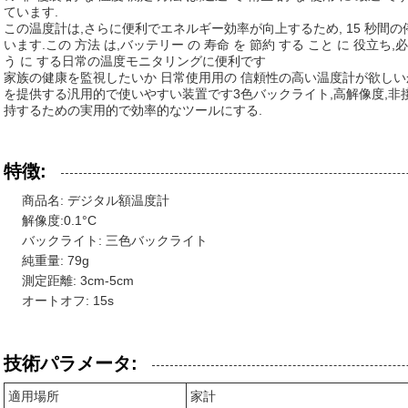
ています.
この温度計は,さらに便利でエネルギー効率が向上するため, 15 秒間
います.この 方法 は,バッテリー の 寿命 を 節約 する こと に 役立ち,必要
う に する日常の温度モニタリングに便利です
家族の健康を監視したいか 日常使用用の 信頼性の高い温度計が欲しい
を提供する汎用的で使いやすい装置です3色バックライト,高解像度,非
持するための実用的で効率的なツールにする.
特徴:
商品名: デジタル額温度計
解像度:0.1°C
バックライト: 三色バックライト
純重量: 79g
測定距離: 3cm-5cm
オートオフ: 15s
技術パラメータ:
適用場所
家計