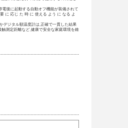
の停電後に起動する自動オフ機能が装備されて
 に 応じ た 時 に 使える よう に なる よ
かデジタル額温度計は,正確で一貫した結果
接触測定距離など,健康で安全な家庭環境を維