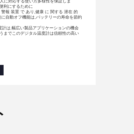
ナリオと個人に対応する使い方多様性を保証しま
 です便利にするために
 警報 装置 で あり,健康 に 関する 潜在 的
態の後に自動オフ機能は,バッテリーの寿命を節約
温度計は,幅広い製品アプリケーションの機会
使うまでこのデジタル温度計は信頼性の高い
ト