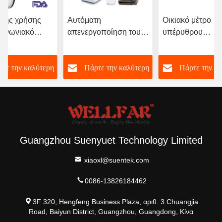
λής χρήσης
Αυτόματη
Οικιακό μέτρο
οινωνιακό
απενεργοποίηση του
υπέρυθρου
τρο με τρία
ψηφιακού
θερμοκρασίας με
α
θερμομετρητή
αυτόματη
τε την καλύτερη
Πάρτε την καλύτερη
Πάρτε την κ
μετωπού 3VDC με
απενεργοποίηση
αλλαγή χρώματος
τιμή
τιμή
τιμή
Guangzhou Suenyuet Technology Limited
xiaoxl@suentek.com
0086-13826184462
3F 320, Hengfeng Business Plaza, αριθ. 3 Chuangjia
Road, Baiyun District, Guangzhou, Guangdong, Κίνα