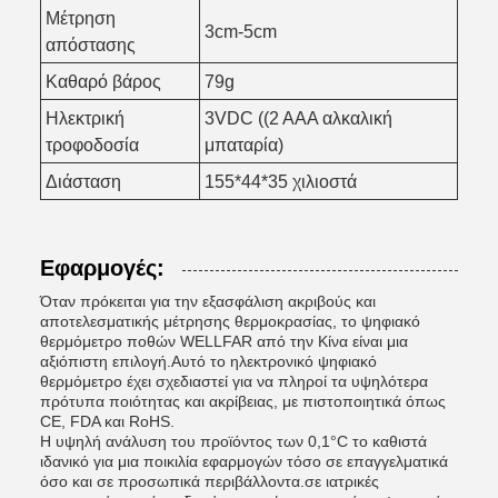
Μέτρηση
3cm-5cm
απόστασης
Καθαρό βάρος
79g
Ηλεκτρική
3VDC ((2 AAA αλκαλική
τροφοδοσία
μπαταρία)
Διάσταση
155*44*35 χιλιοστά
Εφαρμογές:
Όταν πρόκειται για την εξασφάλιση ακριβούς και
αποτελεσματικής μέτρησης θερμοκρασίας, το ψηφιακό
θερμόμετρο ποθών WELLFAR από την Κίνα είναι μια
αξιόπιστη επιλογή.Αυτό το ηλεκτρονικό ψηφιακό
θερμόμετρο έχει σχεδιαστεί για να πληροί τα υψηλότερα
πρότυπα ποιότητας και ακρίβειας, με πιστοποιητικά όπως
CE, FDA και RoHS.
Η υψηλή ανάλυση του προϊόντος των 0,1°C το καθιστά
ιδανικό για μια ποικιλία εφαρμογών τόσο σε επαγγελματικά
όσο και σε προσωπικά περιβάλλοντα.σε ιατρικές