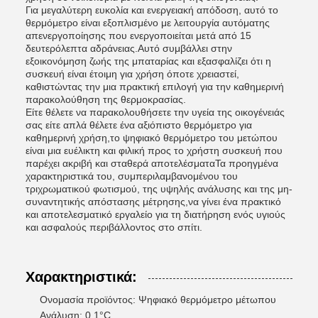
Για μεγαλύτερη ευκολία και ενεργειακή απόδοση, αυτό το
θερμόμετρο είναι εξοπλισμένο με λειτουργία αυτόματης
απενεργοποίησης που ενεργοποιείται μετά από 15
δευτερόλεπτα αδράνειας.Αυτό συμβάλλει στην
εξοικονόμηση ζωής της μπαταρίας και εξασφαλίζει ότι η
συσκευή είναι έτοιμη για χρήση όποτε χρειαστεί,
καθιστώντας την μια πρακτική επιλογή για την καθημερινή
παρακολούθηση της θερμοκρασίας.
Είτε θέλετε να παρακολουθήσετε την υγεία της οικογένειάς
σας είτε απλά θέλετε ένα αξιόπιστο θερμόμετρο για
καθημερινή χρήση,το ψηφιακό θερμόμετρο του μετώπου
είναι μια ευέλικτη και φιλική προς το χρήστη συσκευή που
παρέχει ακριβή και σταθερά αποτελέσματαΤα προηγμένα
χαρακτηριστικά του, συμπεριλαμβανομένου του
τριχρωματικού φωτισμού, της υψηλής ανάλυσης και της μη-
συναντητικής απόστασης μέτρησης,να γίνει ένα πρακτικό
και αποτελεσματικό εργαλείο για τη διατήρηση ενός υγιούς
και ασφαλούς περιβάλλοντος στο σπίτι.
Χαρακτηριστικά:
Ονομασία προϊόντος: Ψηφιακό θερμόμετρο μέτωπου
Ανάλυση: 0,1°C