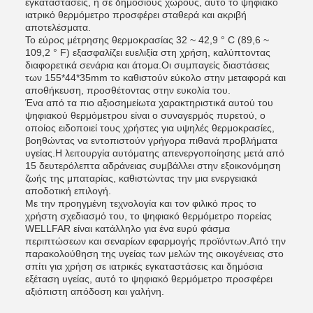
εγκαταστάσεις, ή σε δημόσιους χώρους, αυτό το ψηφιακό
ιατρικό θερμόμετρο προσφέρει σταθερά και ακριβή
αποτελέσματα.
Το εύρος μέτρησης θερμοκρασίας 32 ~ 42,9 ° C (89,6 ~
109,2 ° F) εξασφαλίζει ευελιξία στη χρήση, καλύπτοντας
διαφορετικά σενάρια και άτομα.Οι συμπαγείς διαστάσεις
των 155*44*35mm το καθιστούν εύκολο στην μεταφορά και
αποθήκευση, προσθέτοντας στην ευκολία του.
Ένα από τα πιο αξιοσημείωτα χαρακτηριστικά αυτού του
ψηφιακού θερμόμετρου είναι ο συναγερμός πυρετού, ο
οποίος ειδοποιεί τους χρήστες για υψηλές θερμοκρασίες,
βοηθώντας να εντοπιστούν γρήγορα πιθανά προβλήματα
υγείας.Η λειτουργία αυτόματης απενεργοποίησης μετά από
15 δευτερόλεπτα αδράνειας συμβάλλει στην εξοικονόμηση
ζωής της μπαταρίας, καθιστώντας την μια ενεργειακά
αποδοτική επιλογή.
Με την προηγμένη τεχνολογία και τον φιλικό προς το
χρήστη σχεδιασμό του, το ψηφιακό θερμόμετρο πορείας
WELLFAR είναι κατάλληλο για ένα ευρύ φάσμα
περιπτώσεων και σεναρίων εφαρμογής προϊόντων.Από την
παρακολούθηση της υγείας των μελών της οικογένειας στο
σπίτι για χρήση σε ιατρικές εγκαταστάσεις και δημόσια
εξέταση υγείας, αυτό το ψηφιακό θερμόμετρο προσφέρει
αξιόπιστη απόδοση και γαλήνη.