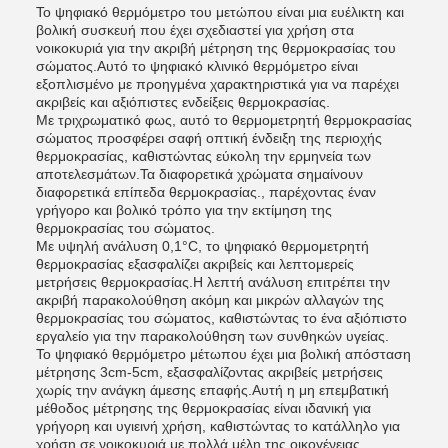
Το ψηφιακό θερμόμετρο του μετώπου είναι μια ευέλικτη και
βολική συσκευή που έχει σχεδιαστεί για χρήση στα
νοικοκυριά για την ακριβή μέτρηση της θερμοκρασίας του
σώματος.Αυτό το ψηφιακό κλινικό θερμόμετρο είναι
εξοπλισμένο με προηγμένα χαρακτηριστικά για να παρέχει
ακριβείς και αξιόπιστες ενδείξεις θερμοκρασίας.
Με τριχρωματικό φως, αυτό το θερμομετρητή θερμοκρασίας
σώματος προσφέρει σαφή οπτική ένδειξη της περιοχής
θερμοκρασίας, καθιστώντας εύκολη την ερμηνεία των
αποτελεσμάτων.Τα διαφορετικά χρώματα σημαίνουν
διαφορετικά επίπεδα θερμοκρασίας., παρέχοντας έναν
γρήγορο και βολικό τρόπο για την εκτίμηση της
θερμοκρασίας του σώματος.
Με υψηλή ανάλυση 0,1°C, το ψηφιακό θερμομετρητή
θερμοκρασίας εξασφαλίζει ακριβείς και λεπτομερείς
μετρήσεις θερμοκρασίας.Η λεπτή ανάλυση επιτρέπει την
ακριβή παρακολούθηση ακόμη και μικρών αλλαγών της
θερμοκρασίας του σώματος, καθιστώντας το ένα αξιόπιστο
εργαλείο για την παρακολούθηση των συνθηκών υγείας.
Το ψηφιακό θερμόμετρο μέτωπου έχει μια βολική απόσταση
μέτρησης 3cm-5cm, εξασφαλίζοντας ακριβείς μετρήσεις
χωρίς την ανάγκη άμεσης επαφής.Αυτή η μη επεμβατική
μέθοδος μέτρησης της θερμοκρασίας είναι ιδανική για
γρήγορη και υγιεινή χρήση, καθιστώντας το κατάλληλο για
χρήση σε νοικοκυριά με πολλά μέλη της οικογένειας.