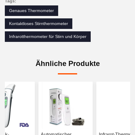
Tags:
Genaues Thermometer
Kontaktloses Stirnthermometer
Infrarotthermometer für Stirn und Körper
Ähnliche Produkte
eck-
Automatischer
Infrarot-Thermom