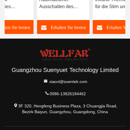
freies
Ausschalten des
für die Stirn und
ermometer mit
digitalen
Körper mit 15
bigem
Stirnthermometers
Sekunden
halten Sie besten
Erhalten Sie besten
Erhalten Sie
rundlicht
3VDC mit
automatischer
Farbwechselbildschirm
Ausschaltung
Preis
Preis
Preis
Guangzhou Suenyuet Technology Limited
xiaoxl@suentek.com
0086-13826184462
3F 320, Hengfeng Business Plaza, 3 Chuangjia Road,
Bezirk Baiyun, Guangzhou, Guangdong, China