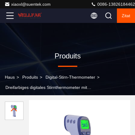
xiaoxl@suentek.com
0086-13826184462
Zitat
Produits
Haus
>
Produits
>
Digital-Stirn-Thermometer
>
Dreifarbiges digitales Stirnthermometer mit
Hintergrundbeleuchtung für präzises Temperaturmessen