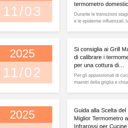
termometro domesti
11/03
Durante le transizioni stag
e le epidemie influenzali, l
febbre funge da segnale di
avvertimento cruciale dal 
corpo, richiedendo una
misurazione della tempera
Si consiglia ai Grill M
2025
tempestiva e accurata. Tutt
di calibrare i termome
con le numerose opzioni d
per una cottura di
11/02
termometri disponibili, i
precisione
Per gli appassionati di cuci
consumatori spesso si sen
maestri della griglia e chi
...
sia appassionato di cucina,
uno strumento modesto ch
potrebbe fare la differenza t
trionfo culinario e la delusi
Guida alla Scelta del
2025
tuo termometro. Hai mai
Miglior Termometro a
preparato meticolosament
Infrarossi per Cucine