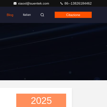
xiaoxl@suentek.com
86--13826184462
Blog
Citazione
Italian
2025