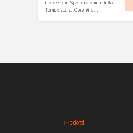
soluzione
Correzione Spettroscopica della
Temperatura: Garantire
l'Accuratezza nell'Analisi della
Concentrazione Immagina uno
scenario in cui minime fluttuazioni
di temperatura agiscono come
fantasmi spettrali, distorcendo
sottilmente i dati utilizzati per
misurare le concentrazioni delle
soluzioni. Queste ...
Prodotti