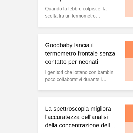
l'identificazione efficiente di
Spiegate
Quando la febbre colpisce, la
potenziali ...
scelta tra un termometro
tradizionale al mercurio e uno
digitale moderno lascia spesso
perplessi i consumatori. Sebbene
entrambi i dispositivi servano allo
Goodbaby lancia il
stesso scopo fondamentale, le
termometro frontale senza
loro tecnologie sottostanti e le
contatto per neonati
caratteristiche operative
I genitori che lottano con bambini
differiscono in modo ...
poco collaborativi durante i
controlli della temperatura
potrebbero trovare sollievo grazie
agli innovativi termometri senza
contatto. I termometri tradizionali
La spettroscopia migliora
spesso si rivelano difficili da usare
l'accuratezza dell'analisi
con neonati e bambini piccoli,
della concentrazione della
scatenando frequentemente ...