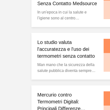
Senza Contatto Medsource
In un'epoca in cui la salute e
l'igiene sono al centro
dell'attenzione, i termometri
tradizionali presentano rischi di
contaminazione incrociata
preoccupanti. La ricerca di una
Lo studio valuta
soluzione che combini velocità,
l'accuratezza e l'uso dei
accuratezza e sicurezza ha
termometri senza contatto
portato a significativi progressi
Man mano che la sicurezza della
nella tecnologia di misurazion...
salute pubblica diventa sempre
più prioritaria, la necessità di
metodi di screening della
temperatura rapidi, convenienti e
sicuri non è mai stata così critica.
Mercurio contro
In aree ad alto traffico come
Termometri Digitali:
aeroporti e stazioni ferroviarie,
Principali Differenze