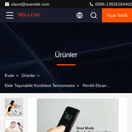
xiaoxl@suentek.com
0086-13826184462
Fiyat Teklifi
Ürünler
Evde
>
Ürünler
>
Elde Taşınabilir Kızılötesi Termometre
>
Renkli Ekran
Kırmızıötesi Termometre Vücut veya Yüzey Sıcaklığı
Ölçümü İçin