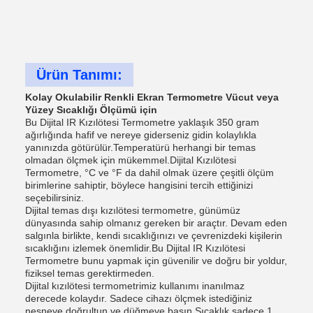
Ürün Tanımı:
Kolay Okulabilir Renkli Ekran Termometre Vücut veya
Yüzey Sıcaklığı Ölçümü için
Bu Dijital IR Kızılötesi Termometre yaklaşık 350 gram
ağırlığında hafif ve nereye giderseniz gidin kolaylıkla
yanınızda götürülür.Temperatürü herhangi bir temas
olmadan ölçmek için mükemmel.Dijital Kızılötesi
Termometre, °C ve °F da dahil olmak üzere çeşitli ölçüm
birimlerine sahiptir, böylece hangisini tercih ettiğinizi
seçebilirsiniz.
Dijital temas dışı kızılötesi termometre, günümüz
dünyasında sahip olmanız gereken bir araçtır. Devam eden
salgınla birlikte, kendi sıcaklığınızı ve çevrenizdeki kişilerin
sıcaklığını izlemek önemlidir.Bu Dijital IR Kızılötesi
Termometre bunu yapmak için güvenilir ve doğru bir yoldur,
fiziksel temas gerektirmeden.
Dijital kızılötesi termometrimiz kullanımı inanılmaz
derecede kolaydır. Sadece cihazı ölçmek istediğiniz
nesneye doğrultun ve düğmeye basın.Sıcaklık sadece 1