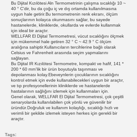
Bu Dijital Kızılötesi Aln Termometrinin çalışma sıcaklığı 10 ~
40 ° C'dir, bu da çoğu iç ve dış ortamda kullanılmasına
uygun hale getirir.Bu termometrenin renk ekranı, ölçüm
sonuçlarının kolayca okunmasını sağlar, bu sayede
hastanelerde, kliniklerde, okullarda ve evlerde kullanmak
için ideal bir araçtır.
WELLFAR El Dijital Termometresi, vücut sıcaklığını ölçmek
için mükemmel hale getiren 32 ° C ~ 42.9 ° C ölçüm
aralığına sahiptir.Kullanıcıların tercihlerine bağlı olarak
Celsius ve Fahrenheit arasında seçim yapmalarını
sağlayan.
Bu Dijital IR Kızılötesi Termometre, kompakt ve hafif, 141 *
200 * 60 mm'lik bir ürün boyutuyla taşınması ve
depolanması kolay.Ebeveynlerin çocuklarının sıcaklığını
kontrol etmek için evde kullanabilecekleri uygun bir araçtır,
ve tıp profesyonellerinin kliniklerde ve hastanelerde
hastalarının sağlığını izlemek için kullanmaları için.
Genel olarak, WELLFAR El Dijital Termometresi, çok çeşitli
senaryolarda kullanılabilen çok yönlü ve güvenilir bir
üründür.Doğruluk ve kullanım kolaylığı, sıcaklığı hızlı ve
verimli bir şekilde izlemek isteyen herkes için gerekli bir
araçtır.
Tags: