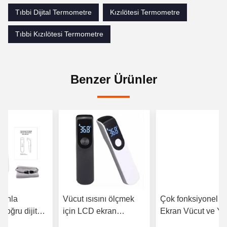
Tıbbi Dijital Termometre
Kızılötesi Termometre
Tıbbi Kızılötesi Termometre
Benzer Ürünler
ranla
Vücut ısısını ölçmek
Çok fonksiyonel R
doğru dijital
için LCD ekran
Ekran Vücut ve Y
ki kızılötesi
kızılötesi aln
için Elde Tutulan