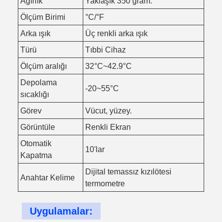
Ağırlık
Yaklaşık 350 gram.
Ölçüm Birimi
°C/°F
Arka ışık
Üç renkli arka ışık
Türü
Tıbbi Cihaz
Ölçüm aralığı
32°C~42.9°C
Depolama
-20~55°C
sıcaklığı
Görev
Vücut, yüzey.
Görüntüle
Renkli Ekran
Otomatik
10'lar
Kapatma
Dijital temassız kızılötesi
Anahtar Kelime
termometre
Uygulamalar: