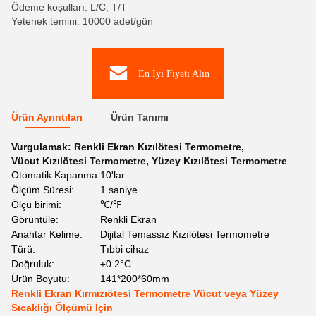
Ödeme koşulları: L/C, T/T
Yetenek temini: 10000 adet/gün
En İyi Fiyatı Alın
Ürün Ayrıntıları
Ürün Tanımı
Vurgulamak:
Renkli Ekran Kızılötesi Termometre
,
Vücut Kızılötesi Termometre
,
Yüzey Kızılötesi Termometre
Otomatik Kapanma:
10'lar
Ölçüm Süresi:
1 saniye
Ölçü birimi:
℃/℉
Görüntüle:
Renkli Ekran
Anahtar Kelime:
Dijital Temassız Kızılötesi Termometre
Türü:
Tıbbi cihaz
Doğruluk:
±0.2°C
Ürün Boyutu:
141*200*60mm
Renkli Ekran Kırmızıötesi Termometre Vücut veya Yüzey
Sıcaklığı Ölçümü İçin