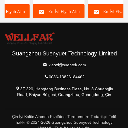
re
termometresi
Kızılötesi Termome
İyi Fiyatı Alın
En İyi Fiyatı Alın
En İyi Fiyatı 
Guangzhou Suenyuet Technology Limited
xiaoxl@suentek.com
0086-13826184462
3F 320, Hengfeng Business Plaza, No. 3 Chuangjia
Road, Baiyun Bölgesi, Guangzhou, Guangdong, Çin
Çin İyi Kalite Alnında Kızılötesi Termometre Tedarikçi. Telif
hakkı © 2024-2026 Guangzhou Suenyuet Technology