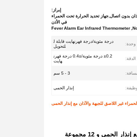
إبراز:
ان بدون اتصال,جهاز تحديد الحرارة تحت الحمراء
في الأذن
Fever Alarm Ear Infrared Thermometer
,
No
درجة مئوية/درجة فهرنهايت قابلة ل
وحدة:
لتحويل
±0.2 درجة مئوية/±0.4 درجة فهرن
الدقة:
هايت
سافة:
3 - 5 سم
وظيفة:
إنذار الحمى
مراء غير اللاصق للجبهة والآذان مع إنذار الحمى
مقياس حرارة تحت الحمراء غير اللاصق للجبهة والآذان مع إنذار الحمى و 12 مجموعة