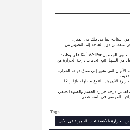
ن البيئات، بما في ذلك في المنزل
متعددين دون الحاجة إلى التطهير بين
وبالإضافة إلى وقت القياس السريع وتصميمه بدون اتصال، يحتوي مقياس الحرارة الجبهي المحمول Wellfar أيضًا على وظيفة
المقاسة.هذا يجعل من السهل تتبع اتجاهات درجة الحرارة مع
We أيضاً على إضاءة خلفية ثلاثية الألوان التي تشير إلى نطاق درجة الحرارة،
ضعيف.
استخدام مقياس الحرارة Wellfar أيضًا كمقياس حرارة الأذن.هذا التنوع يجعلها خيارًا رائعًا
لمحمول Wellfar هو أداة موثوقة ودقيقة لقياس درجة حرارة الجسم.والضوء الخلفي
مراقبة المرضى في المستشفى.
Tags:
اس الحرارة بالأشعة تحت الحمراء في الأذن