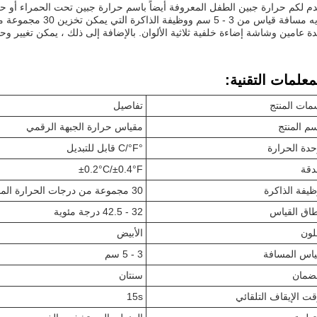
دم لكم حرارة جبين الطفل المعروفة أيضاً باسم حرارة جبين تحت الحمراء أو حر
لديه مسافة قياس من 3 -
ة عامين وشاشة إضاءة خلفية ثلاثية الألوان. بالإضافة إلى ذلك ، يمكن تغيير وحدة درجة الحر
معلمات التقنية:
ات المنتج
تفاصيل
م المنتج
مقياس حرارة الجبهة الرقمي
دة الحرارة
°C/°F قابل للتبديل
دقة
±0.2°C/±0.4°F
يفة الذاكرة
30 مجموعة من درجات الحرارة المقاسة
اق القياس
32 - 42.5 درجة مئوية
لون
الأبيض
اس المسافة
3 - 5 سم
لضمان
سنتان
ت الإيقاف التلقائي
15s