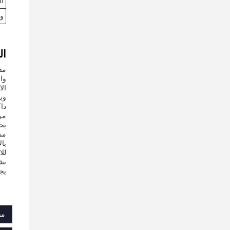
ال
و
ال
مق
وا
ال
مر
مم
لل
يج
مق