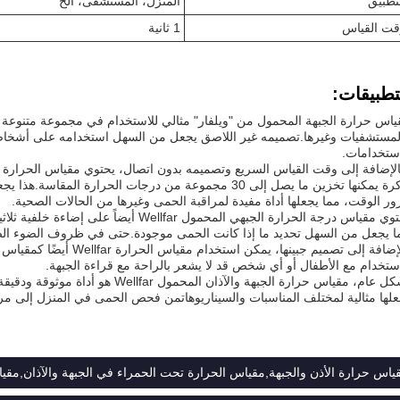
تطبيق
المنزل، المستشفى، الخ
قت القياس
1 ثانية
تطبيقات:
ياس حرارة الجبهة المحمول من "ويلفار" مثالي للاستخدام في مجموعة متنوعة م
لمستشفيات وغيرها.تصميمه غير اللاصق يجعل من السهل استخدامه على أشخاص 
استخدامات.
ذاكرة يمكنها تخزين ما يصل إلى 30 مجموعة من درجات الحرارة 
ور الوقت، مما يجعلها أداة مفيدة لمراقبة الحمى وغيرها من الحالات الصحية.
يحتوي مقياس درجة الحرارة الجبهي المحمول llfar
ا يجعل من السهل تحديد ما إذا كانت الحمى موجودة.حتى في ظروف الضوء ال
بالإضافة إلى تصميم جبينها، يمكن 
استخدام مع الأطفال أو أي شخص قد لا يشعر بالراحة مع قراءة الجبهة.
بشكل عام، مقياس حرارة الجبهة والآذان ا
علها مثالية لمختلف المناسبات والسيناريوهاتمن فحص الحمى في المنزل إلى 
ياس حرارة الأذن والجبهة,مقياس الحرارة تحت الحمراء في الجبهة والآذان,مقي