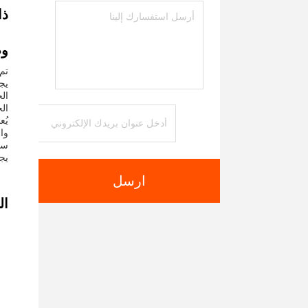
ذا
وص
يجع
ال
ال
يُ
وال
يج
ارسل
ال