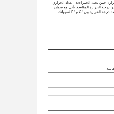
ارة جبين تحت الحمراءهذا العداد الحراري
 5 سم ووظيفة الذاكرة التي يمكن تخزين 30 مجموعة من درجة الحرارة المقاسة. يأتي مع ضمان
ارة بين °C و °F لسهولتك.