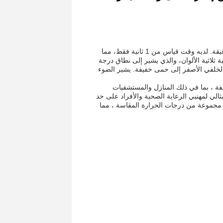
تم تصميم مقياس درجة حرارة الجسم لتوفير قراءات درجة الحرارة السريعة والدقيقة. لديه وقت قياس من 1 ثانية فقط، مما
ة ثلاثية الألوان، والذي يشير إلى نطاق درجة
 الخلفي الأصفر إلى حمى خفيفة. يشير الضوء
لفة ، بما في ذلك المنازل والمستشفيات
ثالي لمهنيي الرعاية الصحية والأفراد على حد
واءيحتوي مقياس الحرارة أيضًا على وظيفة ذاكرة يمكنها تخزين ما يصل إلى 30 مجموعة من درجات الحرارة المقاسة ، مما