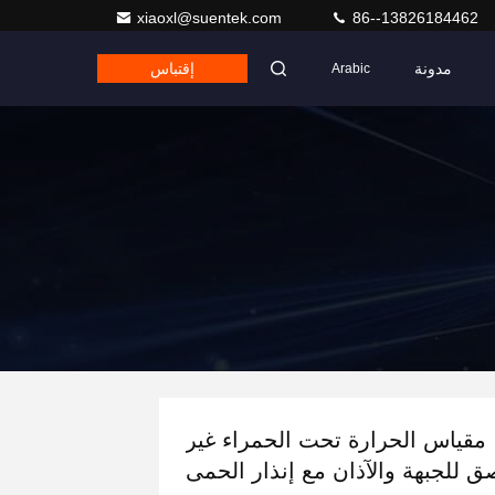
xiaoxl@suentek.com
86--13826184462
مدونة
إقتباس
Arabic
مقياس الحرارة تحت الحمراء غير
صق للجبهة والآذان مع إنذار الحمى