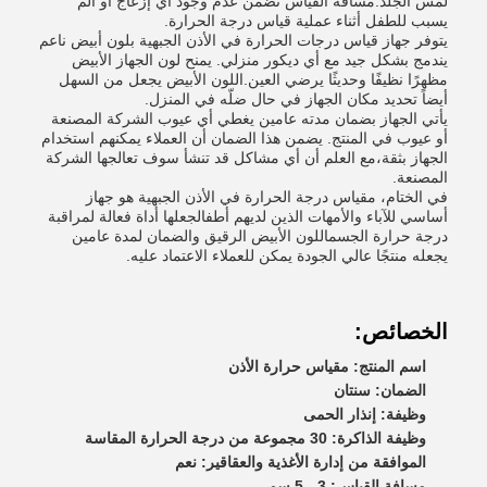
لمس الجلد.مسافة القياس تضمن عدم وجود أي إزعاج أو ألم
يسبب للطفل أثناء عملية قياس درجة الحرارة.
يتوفر جهاز قياس درجات الحرارة في الأذن الجبهية بلون أبيض ناعم
يندمج بشكل جيد مع أي ديكور منزلي. يمنح لون الجهاز الأبيض
مظهرًا نظيفًا وحديثًا يرضي العين.اللون الأبيض يجعل من السهل
أيضاً تحديد مكان الجهاز في حال ضلّه في المنزل.
يأتي الجهاز بضمان مدته عامين يغطي أي عيوب الشركة المصنعة
أو عيوب في المنتج. يضمن هذا الضمان أن العملاء يمكنهم استخدام
الجهاز بثقة،مع العلم أن أي مشاكل قد تنشأ سوف تعالجها الشركة
المصنعة.
في الختام، مقياس درجة الحرارة في الأذن الجبهية هو جهاز
أساسي للآباء والأمهات الذين لديهم أطفالجعلها أداة فعالة لمراقبة
درجة حرارة الجسماللون الأبيض الرقيق والضمان لمدة عامين
يجعله منتجًا عالي الجودة يمكن للعملاء الاعتماد عليه.
الخصائص:
اسم المنتج: مقياس حرارة الأذن
الضمان: سنتان
وظيفة: إنذار الحمى
وظيفة الذاكرة: 30 مجموعة من درجة الحرارة المقاسة
الموافقة من إدارة الأغذية والعقاقير: نعم
مسافة القياس: 3 - 5 سم