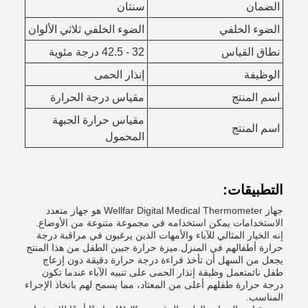
الضمان
سنتان
الضوء الخلفي
الضوء الخلفي ثلاثي الألوان
نطاق القياس
32 - 42.5 درجة مئوية
الوظيفة
إنذار الحمى
اسم المنتج
مقياس درجة الحرارة
مقياس حرارة الجبهة
اسم المنتج
المحمول
التطبيقات:
جهاز Wellfar Digital Medical Thermometer هو جهاز متعدد
الاستخدامات يمكن استخدامه في مجموعة متنوعة من الأوضاع.
إنه الخيار المثالي للآباء والأمهات الذين يرغبون في مراقبة درجة
حرارة أطفالهم في المنزل.ميزة حرارة جبين الطفل من هذا المنتج
يجعل من السهل أن تأخذ قراءة درجة حرارة دقيقة دون إزعاج
طفل نائمتعمل وظيفة إنذار الحمى على تنبيه الآباء عندما تكون
درجة حرارة طفلهم أعلى من المعتاد، مما يسمح لهم باتخاذ الإجراء
المناسب.