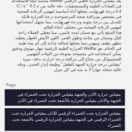
يعد مقياس الحرارة الطبي الرقمي Wellfar مناسبًا أيضًا للاستخدام
في العيادات الطبية والمستشفيات. دقة عالية من ± 0.2 ° C / ±
0.4 درجة فهرنهايت يجعلها أداة أساسية لمهنيي الرعاية الصحية
في تشخيص ومراقبة صحة المرضىوحدة درجة الحرارة قابلة
للتبديل بين درجة مئوية ودرجة فهرنهايت، مما يسهل استخدامها
لمهنيي الرعاية الصحية من مختلف أنحاء العالم.
هذا المنتج يأتي مع ضمان لمدة عامين، مما يعطي العملاء راحة
البال وضمان من متانته وطول العمر. اللون الأبيض للجهاز يعطيه
مظهر نظيف ومهني،مما يجعلها إضافة جذابة إلى أي بيئة طبية.
في الختام، هو Wellfar الحرارة الطبية الرقمية جهاز موثوق ودقيق
يمكن استخدامه في مجموعة متنوعة من البيئات.المهنيين
الصحيينوكل من يحتاج إلى مراقبة درجة حرارته بدقة، ميزة
"مقياس درجة حرارة الجبهة للطفل" وظيفة إنذار الحمى، ودقة
عالية تجعله جهازاً لا بد منه في كل منزل.
Tags:
مقياس حرارة الأذن والجبهة,مقياس الحرارة تحت الحمراء في
الجبهة والآذان,مقياس الحرارة بالأشعة تحت الحمراء في الأذن
مقياس الحرارة تحت الحمراء الرقمي للآذان,مقياس الحرارة تحت
الحمراء الرقمي في الجبهة,مقياس الحرارة الرقمي بالأشعة تحت
الحمراء