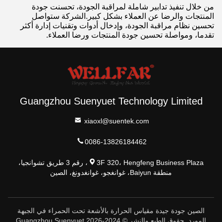
من خلال تنفيذ تدابير شاملة لمراقبة الجودة، تحسنت جودة
المنتجات والرضا عن العملاء بشكل كبير.الشركة ستواصل
تحسين نظام مراقبة الجودة، وإدخال أدوات وتقنيات إدارة أكثر
تقدما، ومواصلة تحسين جودة المنتجات ورضا العملاء.
Guangzhou Suenyuet Technology Limited
xiaoxl@suentek.com
0086-13826184462
3F 320، Hengfeng Business Plaza، رقم 3 طريق تشوانجيا،
منطقة Baiyun، غوانغجو، غوانغدونغ، الصين
الصين جودة جيدة مقياس الحرارة بالأشعة تحت الحمراء في الجبهة
المورد. حقوق الطبع والنشر © 2024-2026 Guangzhou Suenyuet