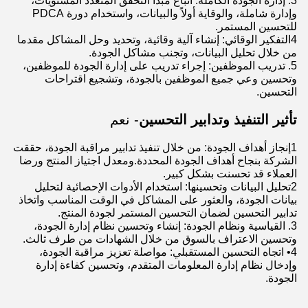
3. إدارة الجودة الكاملة: اتباع مبدأ التحقق المتعدد المستويات،
وإدارة شاملة، والوقاية أولاً والبيانات، واستخدام دورة PDCA
للتحسين المستمر.
4التفكير الوقائي: إنشاء آلية وقائية، وتحديد وحل المشاكل مقدما
من خلال تحليل البيانات، وتجنب مشاكل الجودة.
5. تدريب الموظفين: إجراء تدريب على إدارة الجودة للموظفين،
وتحسين وعي جميع الموظفين بالجودة، وتشجيع اقتراحات
التحسين.
تأثير التنفيذ وتدابير التحسين
- نعم
1إنجاز أهداف الجودة: من خلال تنفيذ تدابير مراقبة الجودة، حققت
الشركة بنجاح أهداف الجودة المحددة.ومعدل اجتياز المنتج ورضا
العملاء قد تحسنت بشكل كبير.
2تحليل البيانات وتحسينها: استخدام الأدوات الإحصائية لتحليل
بيانات الجودة، والعثور على المشاكل في الوقت المناسب واتخاذ
تدابير التحسين لضمان التحسين المستمر لجودة المنتج.
3. القياسية ونظام الجودة: إنشاء وتحسين نظام إدارة الجودة،
وتحسين الاعتراف بالسوق من خلال الشهادات من طرف ثالث.
4• اتجاه التحسين المستقبلي: مواصلة تعزيز مراقبة الجودة،
وإدخال نظام إدارة المعلومات المتقدم، وتحسين كفاءة إدارة
الجودة.