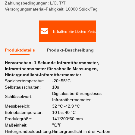
Zahlungsbedingungen: L/C, T/T
Versorgungsmaterial-Fähigkeit: 10000 Stück/Tag
Erhalten Sie Besten Preis
Produktdetails
Produkt-Beschreibung
Hervorheben:
1 Sekunde Infrarotthermometer
,
Infrarotthermometer für schnelle Messungen
,
Hintergrundlicht-Infrarotthermometer
Speichertemperatur:
-20~55°C
Selbstausschalten:
10s
Digitales berührungsloses
Schlüsselwort:
Infrarotthermometer
Messbereich:
32 °C~42,9 °C
Betriebstemperatur:
10 bis 40 °C
Produktgröße:
141*200*60 mm
Maßeinheit:
℃/℉
Hintergrundbeleuchtung:
Hintergrundlicht in drei Farben