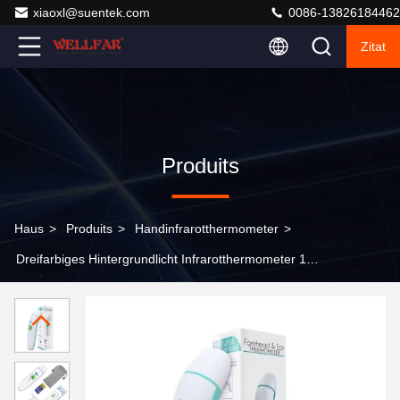
xiaoxl@suentek.com
0086-13826184462
Zitat
Produits
Haus
>
Produits
>
Handinfrarotthermometer
>
Dreifarbiges Hintergrundlicht Infrarotthermometer 1
Sekunde Schnellmessgerät C/F