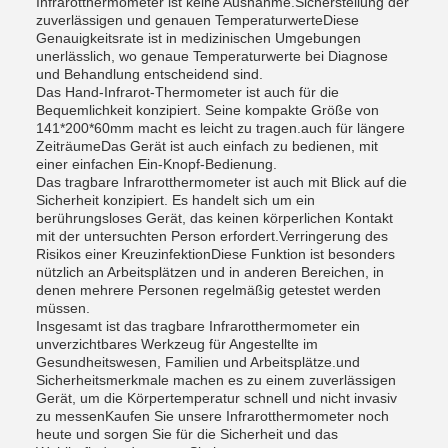
Infrarotthermometer ist keine Ausnahme.Sicherstellung der
zuverlässigen und genauen TemperaturwerteDiese
Genauigkeitsrate ist in medizinischen Umgebungen
unerlässlich, wo genaue Temperaturwerte bei Diagnose
und Behandlung entscheidend sind.
Das Hand-Infrarot-Thermometer ist auch für die
Bequemlichkeit konzipiert. Seine kompakte Größe von
141*200*60mm macht es leicht zu tragen.auch für längere
ZeiträumeDas Gerät ist auch einfach zu bedienen, mit
einer einfachen Ein-Knopf-Bedienung.
Das tragbare Infrarotthermometer ist auch mit Blick auf die
Sicherheit konzipiert. Es handelt sich um ein
berührungsloses Gerät, das keinen körperlichen Kontakt
mit der untersuchten Person erfordert.Verringerung des
Risikos einer KreuzinfektionDiese Funktion ist besonders
nützlich an Arbeitsplätzen und in anderen Bereichen, in
denen mehrere Personen regelmäßig getestet werden
müssen.
Insgesamt ist das tragbare Infrarotthermometer ein
unverzichtbares Werkzeug für Angestellte im
Gesundheitswesen, Familien und Arbeitsplätze.und
Sicherheitsmerkmale machen es zu einem zuverlässigen
Gerät, um die Körpertemperatur schnell und nicht invasiv
zu messenKaufen Sie unsere Infrarotthermometer noch
heute und sorgen Sie für die Sicherheit und das