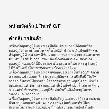
หน่วยวัดเร็ว 1 วินาที C/F
คําอธิบายสินค้า:
เครื่องวัดอุณหภูมิอินฟราเรดมือถือ เป็นอุปกรณ์ดิจิตอลที่วัด
อุณหภูมิร่างกาย โดยใช้เทคโนโลยีอินฟราเรดมันมีจอสีที่แสดง
ค่าอุณหภูมิด้วยตัวเลขที่ชัดเจนและอ่านง่ายหน่วยการแสดงภาพ
ยังมีประโยชน์ในการแสดงแสงเบื้องหลังสามสีที่แสดงช่วง
อุณหภูมิ คุณสมบัตินี้มีประโยชน์โดยเฉพาะในการระบุว่าคนมี
ไข้ซึ่งเป็นหนึ่งในอาการแรกของโรคหลายโรค.
เครื่องวัดอุณหภูมิอินฟราเรดดิจิตอลของเรา เป็นที่รู้จักกันดีด้วย
ความแม่นยํา และเครื่องวัดอุณหภูมิอินฟราเรดมือถือนี้ก็ไม่ใช่
การยกเว้นการให้ความมั่นใจว่าการอ่านอุณหภูมิมีความน่าเชื่อ
ถือและแม่นยําอัตราความแม่นยํานี้เป็นสิ่งจําเป็นในสถานที่ทาง
การแพทย์ ที่การอ่านอุณหภูมิที่แม่นยําเป็นสิ่งสําคัญในการ
วินิจฉัยและการรักษา
เครื่องวัดอุณหภูมิอินฟราเรดมือถือยังถูกออกแบบให้สะดวกสบาย
ด้วย ขนาดคอมแพคต์ 141 * 200 * 60 มิลลิเมตรทําให้มัน
สะดวกในการพกพาไปรอบ ๆ น้ําหนักเบาของมันยังทําให้มัน