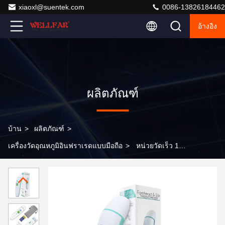
xiaoxl@suentek.com
0086-13826184462
อ้างอิง
ผลิตภัณฑ์
บ้าน
>
ผลิตภัณฑ์
>
เครื่องวัดอุณหภูมิอินฟราเรดแบบมือถือ
>
หน่วยวัดเร็ว 1
วินาที C/F