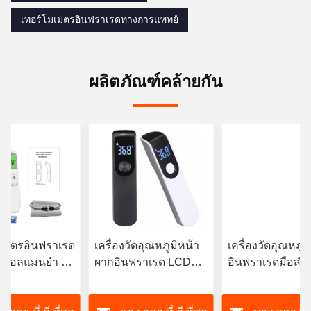
เทอร์โมเมตรอินฟราเรดทางการแพทย์
ผลิตภัณฑ์คล้ายกัน
มเมตรอินฟราเรด
เครื่องวัดอุณหภูมิหน้า
เครื่องวัดอุณหภูมิ
จิตอลแม่นยํา ไม่
ผากอินฟราเรด LCD
อินฟราเรดมือสํา
บจอสี
Display สําหรับวัด
ร่างกายและพื้นผิ
อุณหภูมิร่างกาย