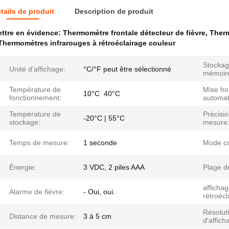
tails de produit
Description de produit
ttre en évidence:
Thermomètre frontale détecteur de fièvre
,
Therm
Thermomètres infrarouges à rétroéclairage couleur
Stockag
Unité d'affichage:
°C/°F peut être sélectionné
mémoir
Température de
Mise ho
10°C ️ 40°C
fonctionnement:
automat
Température de
Précisi
-20°C | 55°C
stockage:
mesure
Temps de mesure:
1 seconde
Mode co
Énergie:
3 VDC, 2 piles AAA
Plage d
afficha
Alarme de fièvre:
- Oui, oui.
rétroécl
Résolut
Distance de mesure:
3 à 5 cm
d'affich