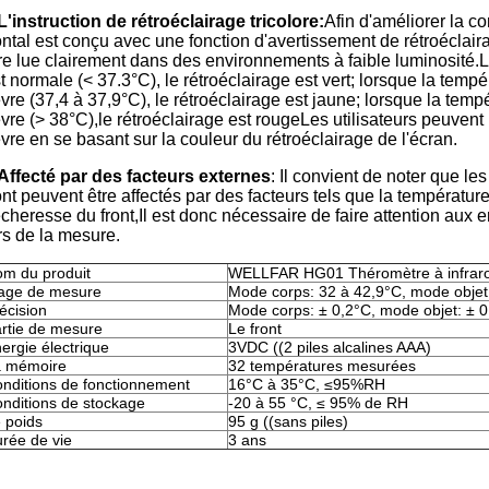
L'instruction de rétroéclairage tricolore:
Afin d'améliorer la c
ontal est conçu avec une fonction d'avertissement de rétroéclair
re lue clairement dans des environnements à faible luminosité.
t normale (< 37.3°C), le rétroéclairage est vert; lorsque la temp
èvre (37,4 à 37,9°C), le rétroéclairage est jaune; lorsque la tem
èvre (> 38°C),le rétroéclairage est rougeLes utilisateurs peuvent
èvre en se basant sur la couleur du rétroéclairage de l'écran.
Affecté par des facteurs externes
: Il convient de noter que l
ont peuvent être affectés par des facteurs tels que la température 
cheresse du front,Il est donc nécessaire de faire attention aux 
rs de la mesure.
m du produit
WELLFAR HG01 Théromètre à infraro
age de mesure
Mode corps: 32 à 42,9°C, mode objet
écision
Mode corps: ± 0,2°C, mode objet: ± 
rtie de mesure
Le front
ergie électrique
3VDC ((2 piles alcalines AAA)
a mémoire
32 températures mesurées
nditions de fonctionnement
16°C à 35°C, ≤95%RH
nditions de stockage
-20 à 55 °C, ≤ 95% de RH
 poids
95 g ((sans piles)
rée de vie
3 ans