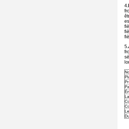
4.
fr
êt
es
fi
fi
fi
5.
fr
sé
lo
No
Pl
Pr
Pa
Én
L
Co
Co
Le
Du