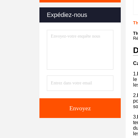
Expédiez-nous
Th
Th
R
D
Ca
1.
le
le
2.
po
so
Envoyez
3.
te
du
le