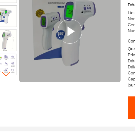
Dét
Lie
Nom
Cer
Num
Con
Qua
Pri
Dét
Dél
Con
Cap
jour