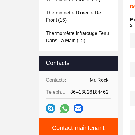
Dé
Thermomètre D'oreille De
Me
Front
(16)
3 
Thermomètre Infrarouge Tenu
Dans La Main
(15)
Contacts
Contacts:
Mr. Rock
Téléphone:
86--13826184462
Contact maintenant