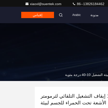
xiaoxl@suentek.com
86--13826184462
مدونة
إقتباس
Arabic
15s إيقاف التشغيل التلقائي لثرمومتر
الأشعة تحت الحمراء للجسم لبيئة