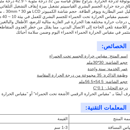
 عمر البطارية ويوفر الطاقة. حجم شاشة الكمبيوتر LCD هو 30 * 30mm ، مما يوفر شاشة واضحة وسهلة القراءة.
تم ت
درجات حرارة مختلفة.هذا الحرارة غير الغازية مثالية للرضع، الأطفال والبالغين، 
ر اللاصقة تلغي الحاجة إلى الاتصال البدني، مما يقلل من خطر العدوى المتقاطع
تثمر في مقياس الحرارة الحمراء الحمراء اليوم وضمن سلامة أحبائك
الخصائص:
اسم المنتج: مقياس حرارة الجسم تحت الحمراء
حجم الشاشة: 30*30ملم
عمر الخدمة: سنة واحدة
وظيفة الذاكرة: 35 مجموعة من درجة الحرارة المقاسة
حجم الشاشة: 54.5×56.5ملم
درجة التحليل: 0.1°C
عرف أيضًا بـ "مقياس الحرارة الرقمي الأشعة تحت الحمراء" أو "مقياس الحرارة 
المعلمات التقنية:
ة المنتج
القيمة
اس المسافة
1-3 سم