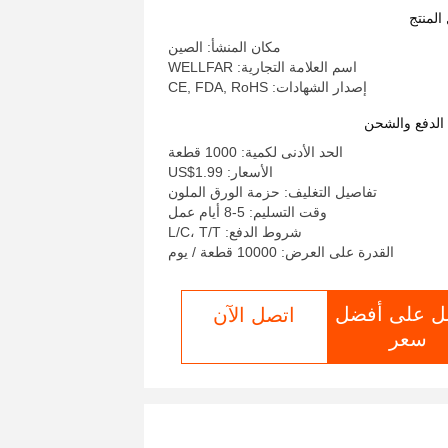
التشغيل 10-40 درجة مئوية
المنتج
مكان المنشأ: الصين
اسم العلامة التجارية: WELLFAR
إصدار الشهادات: CE, FDA, RoHS
لدفع والشحن
الحد الأدنى لكمية: 1000 قطعة
الأسعار: US$1.99
تفاصيل التغليف: حزمة الورق الملون
وقت التسليم: 5-8 أيام عمل
شروط الدفع: L/C، T/T
القدرة على العرض: 10000 قطعة / يوم
ل على أفضل
اتصل الآن
سعر