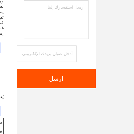
يطيل
في 
غي
إس
ارسل
يُ
سم
قي