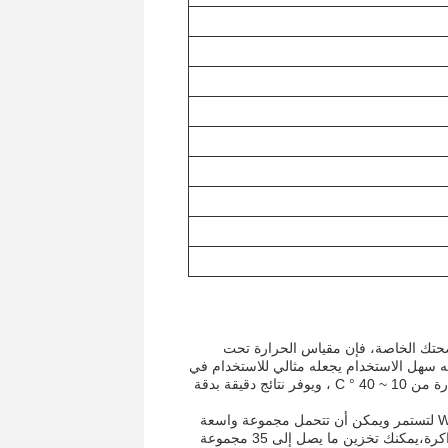
صحتك الخاصة، فإن مقياس الحرارة تحت
اليد.تصميمه سهل الاستخدام يجعله مثالي للاستخدام في
المنزل، في العمل، أو أثناء التنقل. يعمل هذا العداد الحراري في نطاق درجة الحرارة من 10 ~ 40 ° C ، ويوفر نتائج دقيقة بدقة
المصنوعة في الصين، تم تصميم مقياس الحرارة تحت الحمراء الجسدي WELLFAR لتستمر ويمكن أن تتحمل مجموعة واسعة
من بيئات التخزين، تتراوح من -20 درجة مئوية إلى 55 درجة مئوية. مع وظيفة الذاكرة،يمكنك تخزين ما يصل إلى 35 مجموعة