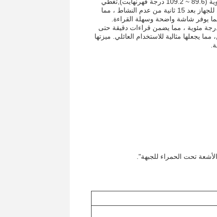
وموثوقة لدرجة الحرارة. يتراوح نطاق قياسه بين 32 درجة مئوية ~ 42.9 درجة مئوية (89.6 ~ 109.2 درجة فهرنهايت),تغطي
نطاق درجة حرارة الجسم البشري القياسييتم تشغيل ميزة إيقاف التشغيل التلقائي للجهاز بعد 15 ثانية من عدم النشاط ، مما
صميم مقياس الحرارة تحت الحمراء للجسم البشري للعمل في بيئة 10 ~ 40 درجة مئوية ، مما يضمن قراءات دقيقة حتى
مما يجعلها مثالية للاستخدام العائلي. ميزتها
ة.
الأشعة تحت الحمراء للجبهة".