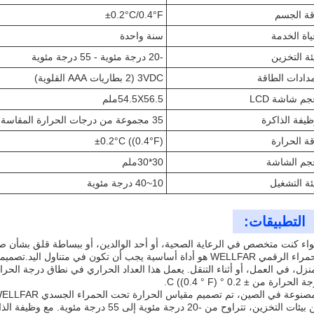
قة الجسم
±0.2°C/0.4°F
اة الخدمة
سنة واحدة
ئة التخزين
-20 درجة مئوية - 55 درجة مئوية
دادات الطاقة
3VDC (2 بطاريات AAA القلوية)
م شاشة LCD
54.5X56.5ملم
يفة الذاكرة
35 مجموعة من درجات الحرارة المقاسة
ة الحرارة
±0.2°C ((0.4°F)
جم الشاشة
30*30ملم
ئة التشغيل
10~40 درجة مئوية
التطبيقات:
اء كنت متخصص في الرعاية الصحية، أو أحد الوالدين، أو ببساطة قلق بشأن 
الحمراء الرقمي WELLFAR هو أداة أساسية يجب أن تكون في متناول 
 الحرارة من ± 0.2 ° C ((0.4 ° F).