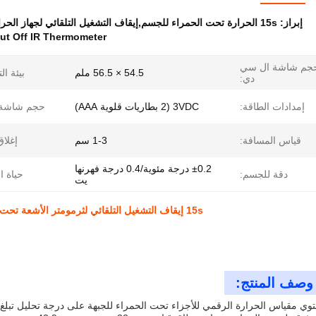
إبراز:
15s الحرارة تحت الحمراء للجسم,إيقاف التشغيل التلقائي لجهاز الحرارة,مقياس الحرارة تحت الحمراء 40 درجة مئوية
ut Off IR Thermometer
جم شاشة ال سي
54.5 × 56.5 ملم
بيئة ال
دي:
إمدادات الطاقة:
3VDC (2 بطاريات قلوية AAA)
حجم شاشة LCD
قياس المسافة:
1-3 سم
إغلاق
±0.2 درجة مئوية/0.4 درجة فهرنها
دقة للجسم:
حياة ا
يت
15s إيقاف التشغيل التلقائي لثرمومتر الأشعة تحت الحمراء للجسم لبيئة التشغيل 10-40 درجة مئوية
وصف المنتج: